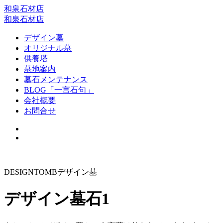
和泉石材店
和泉石材店
デザイン墓
オリジナル墓
供養塔
墓地案内
墓石メンテナンス
BLOG「一言石句」
会社概要
お問合せ
DESIGN
TOMB
デザイン墓
デザイン墓石1