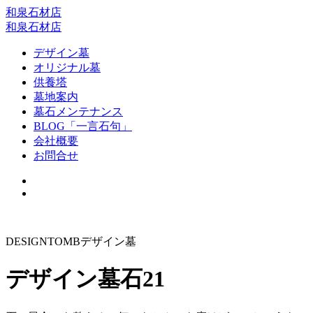
和泉石材店
和泉石材店
デザイン墓
オリジナル墓
供養塔
墓地案内
墓石メンテナンス
BLOG「一言石句」
会社概要
お問合せ
DESIGN
TOMB
デザイン墓
デザイン墓石21