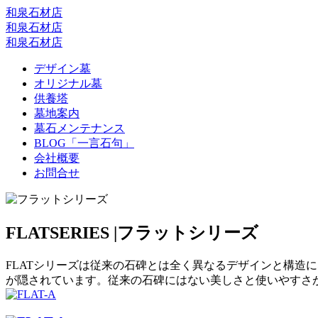
和泉石材店
和泉石材店
和泉石材店
デザイン墓
オリジナル墓
供養塔
墓地案内
墓石メンテナンス
BLOG「一言石句」
会社概要
お問合せ
FLAT
SERIES |
フラットシリーズ
FLATシリーズは従来の石碑とは全く異なるデザインと構造
が隠されています。従来の石碑にはない美しさと使いやすさが