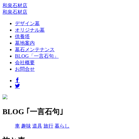
和泉石材店
和泉石材店
デザイン墓
オリジナル墓
供養塔
墓地案内
墓石メンテナンス
BLOG「一言石句」
会社概要
お問合せ
BLOG ｢一言石句｣
車
趣味
道具
旅行
暮らし