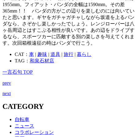
1955mm。フィアット・パンダの全幅は1590mm。その差
365mm！！ パンダの方がこの辺りを楽しむのには向いてい
たと思います。ギヤをガチャガチャしながら坂道を上るパン
ダなら、さぞかし楽しかったでしょう。レンジローバーは八
ヶ岳周辺とはすこぶる相性が良いです。あの辺をドライブす
るなら、スポーツカーに匹敵する別の楽しさを与えてくれま
す。次回箱根遠征の時はパンダで行こう。
CAT：
車
|
趣味
|
道具
|
旅行
|
暮らし
TAG：
和泉石材店
一言石句 TOP
prev
next
CATEGORY
自転車
ニュース
コラボレーション