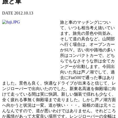
旅と車
DATE 2012.10.13
旅と車のマッチングについ
て、いつも相当考え抜いてい
ます。旅先の景色や街並み、
そして道の具合など。山間部
へ行く場合は、オープンカー
かSUV。古い街や路地の多い
所はコンパクトカーで。どち
らでもなさそうな所は全てカ
ングーが出動します。今回出
向いた先は芦ノ湖でして、過
去にFiat500で通った事はあり
ました。景色も良く、快適なドライブが出来ると信じて、レ
ンジローバーで出向いたのでした。新東名高速を御殿場に向
けて走っている間は実に快調。新しい舗装で揺れも少なく、
全く疲れる事無く御殿場まで走りました。しかし芦ノ湖方面
へ向かうと状況は一変。道が狭い・・・。箱根の道は元々こ
んなんですので、道が悪いわけではありません。それどころ
か風情があって大変良い場所です。レンジローバーの全幅は