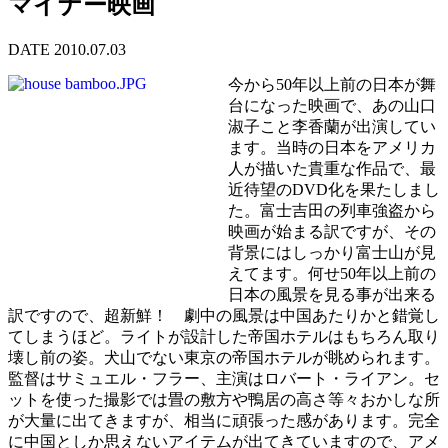
マイナー映画
DATE 2010.07.03
今から50年以上前の日本が舞
台になった映画で、あの山口
淑子こと李香蘭が出演してい
ます。当時の日本をアメリカ
人が描いた貴重な作品で、最
近待望のDVD化を果たしまし
た。富士吉田の列車強盗から
映画が始まる訳ですが、その
背景にはしっかり富士山が見
えてます。何せ50年以上前の
日本の風景を見る事が出来る
訳ですので、超新鮮！ 劇中の風景は中国あたりかと錯覚し
てしまうほど。ライトが設計した帝国ホテルはもちろん取り
壊し前の姿。犬山でない東京の帝国ホテルが眺められます。
監督はサミュエル・フラー、主演はロバート・ライアン。セ
ットを使った撮影では畳の敷方や鴨居の高さ等々おかしな所
が大量に出てきますが、相当に頑張った感があります。完全
に中国としか思えないアイテムが出てきていますので、アメ