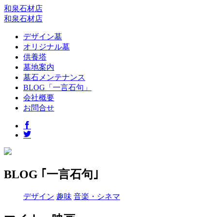
和泉石材店
和泉石材店
デザイン墓
オリジナル墓
供養塔
墓地案内
墓石メンテナンス
BLOG「一言石句」
会社概要
お問合せ
BLOG ｢一言石句｣
デザイン
趣味
音楽・シネマ