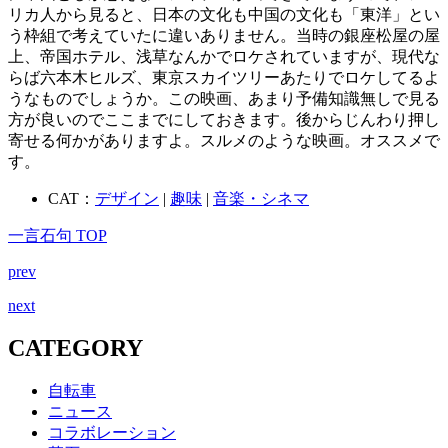
リカ人から見ると、日本の文化も中国の文化も「東洋」とい
う枠組で考えていたに違いありません。当時の銀座松屋の屋
上、帝国ホテル、浅草なんかでロケされていますが、現代な
らば六本木ヒルズ、東京スカイツリーあたりでロケしてるよ
うなものでしょうか。この映画、あまり予備知識無しで見る
方が良いのでここまでにしておきます。後からじんわり押し
寄せる何かがありますよ。スルメのような映画。オススメで
す。
CAT：
デザイン
|
趣味
|
音楽・シネマ
一言石句 TOP
prev
next
CATEGORY
自転車
ニュース
コラボレーション