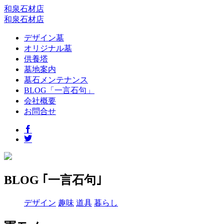
和泉石材店
和泉石材店
デザイン墓
オリジナル墓
供養塔
墓地案内
墓石メンテナンス
BLOG「一言石句」
会社概要
お問合せ
BLOG ｢一言石句｣
デザイン
趣味
道具
暮らし