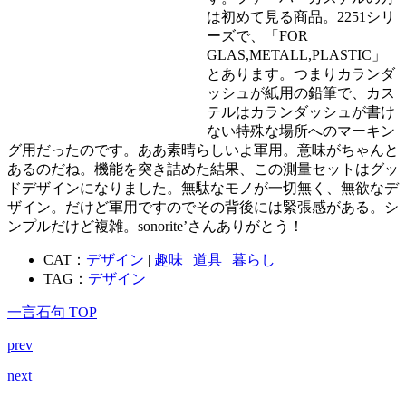
は初めて見る商品。2251シリ
ーズで、「FOR
GLAS,METALL,PLASTIC」
とあります。つまりカランダ
ッシュが紙用の鉛筆で、カス
テルはカランダッシュが書け
ない特殊な場所へのマーキン
グ用だったのです。ああ素晴らしいよ軍用。意味がちゃんと
あるのだね。機能を突き詰めた結果、この測量セットはグッ
ドデザインになりました。無駄なモノが一切無く、無欲なデ
ザイン。だけど軍用ですのでその背後には緊張感がある。シ
ンプルだけど複雑。sonorite’さんありがとう！
CAT：
デザイン
|
趣味
|
道具
|
暮らし
TAG：
デザイン
一言石句 TOP
prev
next