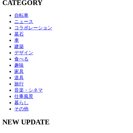
CATEGORY
自転車
ニュース
コラボレーション
墓石
車
建築
デザイン
食べる
趣味
家具
道具
旅行
音楽・シネマ
仕事風景
暮らし
その他
NEW UPDATE