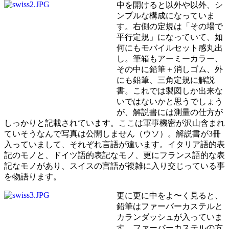
中を開けると以外や以外、シ
ンプルな構成になっていま
す。右側の定規は「その場で
平行定規」になっていて、如
何にもモバイルセット感丸出
し。筆箱もアーミーカラー、
その中に鉛筆＋消しゴム、外
にも鉛筆、三角定規に解説
書。これでは製図しか出来な
いではないかと思うでしょう
が、解説書には測量の仕方が
しっかりと記載されています。ここは軍事機密が沢山含まれ
ていそうなんで写真は公開しません（ウソ）。解説書が3冊
入っていまして、それぞれ言語が違います。イタリア語的表
記のモノと、ドイツ語的表記なモノ、更にフランス語的な表
記なモノがあり、スイスの言語が複雑に入り交じっている事
を物語ります。
更に更に中をよ〜く見ると、
鉛筆はファーバーカステルと
カランダッシュが入っていま
す。ファーバーカステルの方