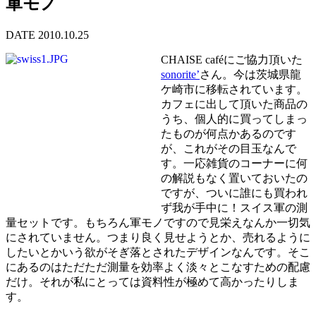
軍モノ
DATE 2010.10.25
CHAISE caféにご協力頂いた
sonorite’
さん。今は茨城県龍
ケ崎市に移転されています。
カフェに出して頂いた商品の
うち、個人的に買ってしまっ
たものが何点かあるのです
が、これがその目玉なんで
す。一応雑貨のコーナーに何
の解説もなく置いておいたの
ですが、ついに誰にも買われ
ず我が手中に！スイス軍の測
量セットです。もちろん軍モノですので見栄えなんか一切気
にされていません。つまり良く見せようとか、売れるように
したいとかいう欲がそぎ落とされたデザインなんです。そこ
にあるのはただただ測量を効率よく淡々とこなすための配慮
だけ。それが私にとっては資料性が極めて高かったりしま
す。