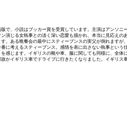
画版で、小説はブッカー賞を受賞しています。主演はアンソニ
ソン演じる女執事との淡く深い恋愛も描かれ、本当に見応えの
ます。ある晩餐会の最中にスティーブンスの実父が倒れますが
一番に考えるスティーブンス。感情を表に出さない執事という
さを感じます。イギリスの靴や車、服に関しても同様に、全体
何故かイギリス車でドライブに行きたくなりました。イギリス