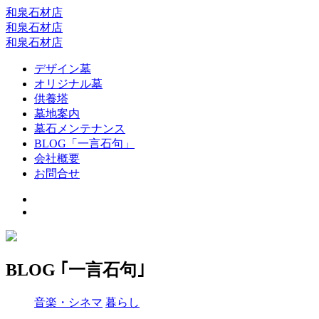
和泉石材店
和泉石材店
和泉石材店
デザイン墓
オリジナル墓
供養塔
墓地案内
墓石メンテナンス
BLOG「一言石句」
会社概要
お問合せ
BLOG ｢一言石句｣
音楽・シネマ
暮らし