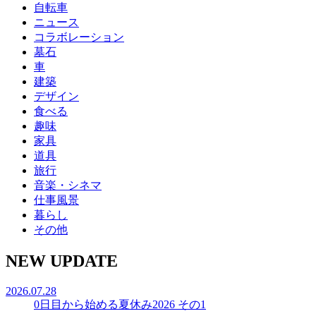
自転車
ニュース
コラボレーション
墓石
車
建築
デザイン
食べる
趣味
家具
道具
旅行
音楽・シネマ
仕事風景
暮らし
その他
NEW UPDATE
2026.07.28
0日目から始める夏休み2026 その1