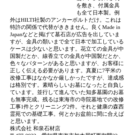
を敷き、付属金具
も全て日本製。例
外はHILTI社製のアンカーボルトだけ。これは
特許の関係で代替がききません。良くMade in
Japanなどと掲げて墓石店が広告を出していま
すが、金具の類いまで全て日本で加工している
ケースは少ないと思います。花立ての金具が中
国製だとか、線香立ての金具が中国製だとか、
色々なパターンがあると思いますが、お客様に
正しく伝える必要があります。真夏に7平米の
改修工事はなかなか厳しかったですが、達成感
は格別です。素晴らしいお墓になったと自負し
ています。並行して進んでいた知多墓園のお墓
も無事完成。残るは東海市の寺院墓地での改修
工事1件とクリーニング2件。それと健康の森西
霊苑での基礎工事。何とかお盆前に間に合えば
と思います。
株式会社 和泉石材店