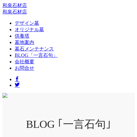
和泉石材店
和泉石材店
デザイン墓
オリジナル墓
供養塔
墓地案内
墓石メンテナンス
BLOG「一言石句」
会社概要
お問合せ
BLOG ｢一言石句｣