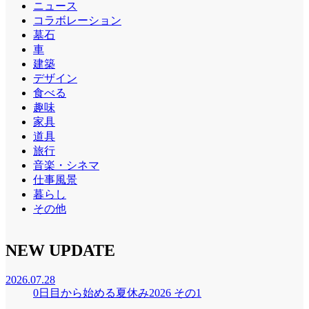
ニュース
コラボレーション
墓石
車
建築
デザイン
食べる
趣味
家具
道具
旅行
音楽・シネマ
仕事風景
暮らし
その他
NEW UPDATE
2026.07.28
0日目から始める夏休み2026 その1