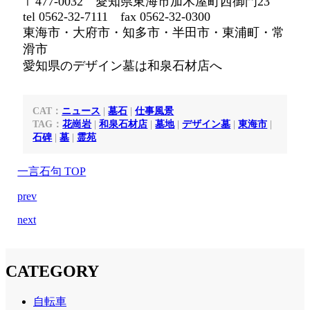
〒477-0032 愛知県東海市加木屋町西御門23
tel 0562-32-7111 fax 0562-32-0300
東海市・大府市・知多市・半田市・東浦町・常
滑市
愛知県のデザイン墓は和泉石材店へ
CAT：
ニュース
|
墓石
|
仕事風景
TAG：
花崗岩
|
和泉石材店
|
墓地
|
デザイン墓
|
東海市
|
石碑
|
墓
|
霊苑
一言石句 TOP
prev
next
CATEGORY
自転車