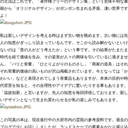
の主流はこれです。「著作権フリーのデザイン集」という意味不明な書
籍から「オリジナルデザイン」がポンポン生まれる矛盾。凄い世界です
よ！
私は新しいデザインを考える時はまず古い物を眺めます。古い物には先
人の知恵がぎっしり詰まっているんです。そこから読み解かないといけ
ないのは「昔の人がどう考えたか」という事です。その結果がたまたま
時代を経て価値を生み、その姿形が人々の興味を引いているに過ぎませ
ん。「パリと骨董」「ひとりよがりのものさし」「商家の道具」はそれ
ぞれ骨董的価値の高いものが沢山掲載されています。今となっては「か
わいい」などと表現されてしまう骨董品もありますが、本来の目的や時
代背景を知ると、その合理性やアイデアに驚いたりする事もあります。
「温故知新」と言いますが、先人の知恵を毎回拝借しております。新し
いデザインとなって生まれ変わらせるが私の楽しみでもあります。
この写真の本は、現在進行中の大府市内の霊苑の参考資料です。過去の
ブログで少しお話ししましたが、ランドスケープの要素をかなり盛り込