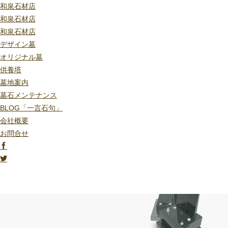
和泉石材店
和泉石材店
和泉石材店
デザイン墓
オリジナル墓
供養塔
墓地案内
墓石メンテナンス
BLOG「一言石句」
会社概要
お問合せ