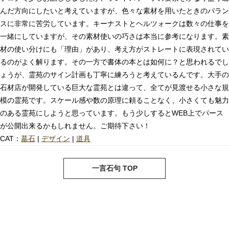
んだ方向にしたいと考えていますが、色々な素材を用いたときのバラン
スに非常に苦労しています。キーナストとヘルツォークは数々の仕事を
一緒にしていますが、その素材使いの巧さは本当に参考になります。素
材の使い分けにも「理由」があり、考え方がストレートに表現されてい
るのがよく解ります。その一方で書体の本とは如何に？と思われるでし
ょうが、霊苑のサイン計画も丁寧に練ろうと考えているんです。大手の
石材店が開発している巨大な霊苑とは違って、全てが見渡せる小さな規
模の霊苑です。スケール感や数の原理に頼ることなく、小さくても魅力
のある霊苑にしようと思っています。もう少しするとWEB上でパース
が公開出来るかもしれません。ご期待下さい！
CAT：
墓石
|
デザイン
|
道具
next
pre
一言石句 TOP