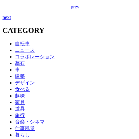
prev
next
CATEGORY
自転車
ニュース
コラボレーション
墓石
車
建築
デザイン
食べる
趣味
家具
道具
旅行
音楽・シネマ
仕事風景
暮らし