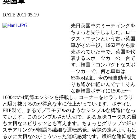
英国車
DATE 2011.05.19
先日英国車のミーティングを
ちょっと見学しました。ロー
タス・エランという古い英国
車がその主役。1962年から販
売されていた車で、英国を代
表するスポーツカーの一台で
す。軽量・コンパクトなスポ
ーツカーで、何と車重は
650kg程度。今の軽自動車よ
りも遙かに軽いんです！そん
な超軽量ボディに1500cc〜
1600ccの4気筒エンジンを搭載し、コーナーをヒラリヒラリ
と駆け抜けるのが得意な車に仕上がっています。ボディは
FRP製で、まるでプラモデルのようなシンプルな構造になっ
ています。このシンプルさが大切で、ある意味ロータスの最
も大切なスピリッツとも言えます。ちょっとグリップの細い
ステアリングが物語る繊細な運転感覚。実際の速さよりもは
るかに大切なのがこういった運転感覚です。繊細な運転感覚