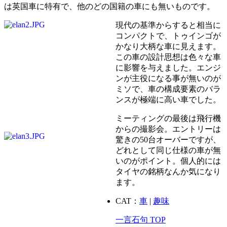
は英国車に特有で、他のどの国籍の車にも無いものです。
現代の基準からすると相当に
コンパクトで、トゥインゴが
かなり大柄な車に見えます。
この車の設計思想は色々な車
に影響を与えました。エンジ
ンが主役になる事が無いのが
ミソで、車の構成要素のバラ
ンスが極端に高い車でした。
ミーティングの最後は飛行機
からの撮影会。エントリーは
驚きの50台オーバーですが、
どれとして同じ仕様の車が無
いのがポイント。個人的には
タイヤの銘柄なんか気になり
ます。
CAT：
車
|
趣味
一言石句 TOP