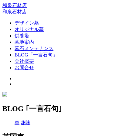
和泉石材店
和泉石材店
デザイン墓
オリジナル墓
供養塔
墓地案内
墓石メンテナンス
BLOG「一言石句」
会社概要
お問合せ
BLOG ｢一言石句｣
車
趣味