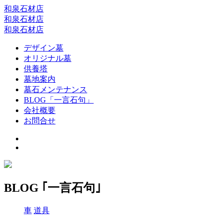
和泉石材店
和泉石材店
和泉石材店
デザイン墓
オリジナル墓
供養塔
墓地案内
墓石メンテナンス
BLOG「一言石句」
会社概要
お問合せ
BLOG ｢一言石句｣
車
道具