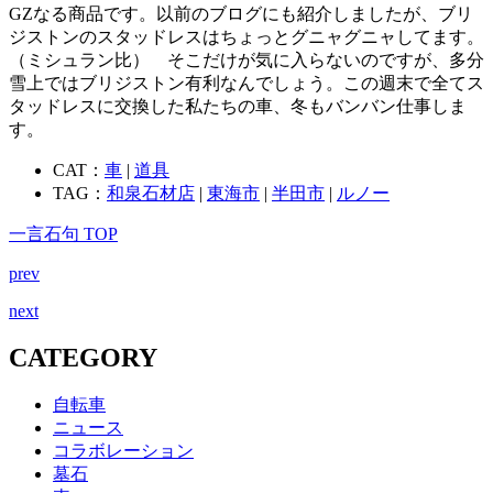
GZなる商品です。以前のブログにも紹介しましたが、ブリ
ジストンのスタッドレスはちょっとグニャグニャしてます。
（ミシュラン比） そこだけが気に入らないのですが、多分
雪上ではブリジストン有利なんでしょう。この週末で全てス
タッドレスに交換した私たちの車、冬もバンバン仕事しま
す。
CAT：
車
|
道具
TAG：
和泉石材店
|
東海市
|
半田市
|
ルノー
一言石句 TOP
prev
next
CATEGORY
自転車
ニュース
コラボレーション
墓石