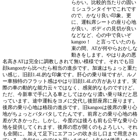
らかい。比較的当たりの固い
ミシュランタイヤでこれです
ので、かなり良い印象。更
に、運転席シートの座り心地
が良い。ボディの見切が良い
などなど、心の中で良いぞ
kangoo！ と言っていたのも
束の間、ATが何やらおかしな
動きをします。やはりあの悪
名高きATは完全に調教しきれて無い模様です。それでも旧
顔kangooから比べたら相当の進歩です。加速はちょっと重た
い感じ。旧顔1.4L的な印象です。肝心の乗り味ですが、ルノ
ー車独特のフラット感はやはり旧顔1.4Lの方があります。実
際の車の動的な能力云々ではなく、感覚的なものですけど。
ただ、今新車で手に入る車としてはかなり濃い乗り味だと思
っています。途中運転をヨメに交代し後部座席に座ります。
後席の乗り心地は格段の進歩です。旧kangooは後席の乗り心
地がちょっとバタバタしてたんです。前席との乗り心地の格
差が大きかった。しかし、今度のは後ろも前も公平な乗り心
地を提供してくれます。後席の窓が開くのもよろしい。それ
も全開に。加えて足下にエアコンの吹き出し口まで用意され