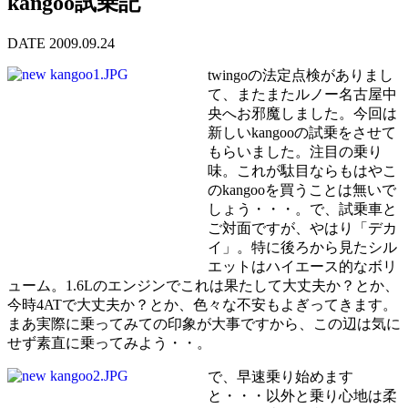
kangoo試乗記
DATE 2009.09.24
twingoの法定点検がありまし
て、またまたルノー名古屋中
央へお邪魔しました。今回は
新しいkangooの試乗をさせて
もらいました。注目の乗り
味。これが駄目ならもはやこ
のkangooを買うことは無いで
しょう・・・。で、試乗車と
ご対面ですが、やはり「デカ
イ」。特に後ろから見たシル
エットはハイエース的なボリ
ューム。1.6Lのエンジンでこれは果たして大丈夫か？とか、
今時4ATで大丈夫か？とか、色々な不安もよぎってきます。
まあ実際に乗ってみての印象が大事ですから、この辺は気に
せず素直に乗ってみよう・・。
で、早速乗り始めます
と・・・以外と乗り心地は柔