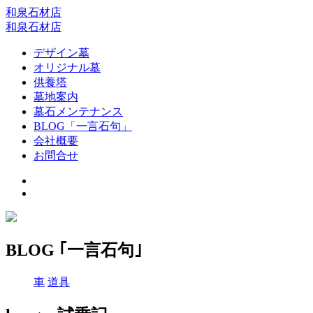
和泉石材店
和泉石材店
デザイン墓
オリジナル墓
供養塔
墓地案内
墓石メンテナンス
BLOG「一言石句」
会社概要
お問合せ
BLOG ｢一言石句｣
車
道具