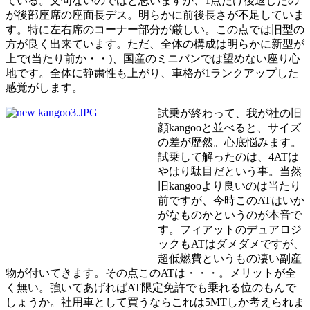
ている。文句ないのではと思いますが、1点だけ後退したの
が後部座席の座面長デス。明らかに前後長さが不足していま
す。特に左右席のコーナー部分が厳しい。この点では旧型の
方が良く出来ています。ただ、全体の構成は明らかに新型が
上で(当たり前か・・)、国産のミニバンでは望めない座り心
地です。全体に静粛性も上がり、車格が1ランクアップした
感覚がします。
試乗が終わって、我が社の旧
顔kangooと並べると、サイズ
の差が歴然。心底悩みます。
試乗して解ったのは、4ATは
やはり駄目だという事。当然
旧kangooより良いのは当たり
前ですが、今時このATはいか
がなものかというのが本音で
す。フィアットのデュアロジ
ックもATはダメダメですが、
超低燃費というもの凄い副産
物が付いてきます。その点このATは・・・。メリットが全
く無い。強いてあげればAT限定免許でも乗れる位のもんで
しょうか。社用車として買うならこれは5MTしか考えられま