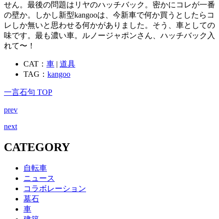
せん。最後の問題はリヤのハッチバック。密かにコレが一番
の壁か。しかし新型kangooは、今新車で何か買うとしたらコ
レしか無いと思わせる何かがありました。そう、車としての
味です。最も濃い車。ルノージャポンさん、ハッチバック入
れて〜！
CAT：
車
|
道具
TAG：
kangoo
一言石句 TOP
prev
next
CATEGORY
自転車
ニュース
コラボレーション
墓石
車