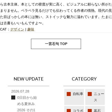
ら古本主体。本としての密度が実に高く、ビジュアルに頼らない所がた
まりません。ペラペラ見るだけでも伝わってくる作者の情熱。現代の見
た目ばっかしの本には無い、ストイックな魅力に溢れています。たまに
は古書もいいもんですよ〜。
CAT：
デザイン
|
趣味
next
pre
一言石句 TOP
NEW UPDATE
CATEGORY
2026.07.28
自転車
ニュー
0日目から始
ス
める夏休み
2026 その1
コラボ
墓石