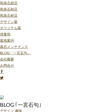
和泉石材店
和泉石材店
和泉石材店
デザイン墓
オリジナル墓
供養塔
墓地案内
墓石メンテナンス
BLOG「一言石句」
会社概要
お問合せ
BLOG ｢一言石句｣
デザイン
趣味