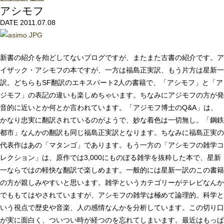
アシモフ
DATE 2011.07.08
新書の紹介を殆どしてないブログですが、またまた古書の紹介です。ア
イザック・アシモフの本ですが、一方は福島正実訳、もう片方は星新一
訳。どちらもSF翻訳のエキスパート2人の書籍で、「アシモフ」と「ア
ジモフ」の表記の違いも楽しめちゃいます。ちなみにアジモフの方が発
音的に近いとか何とか言われています。「アジモフ博士のQ&A」は、
かなり忠実に翻訳されているのがようで、妙な着色は一切無し。「鋼鉄
都市」なんかの翻訳も同じ福島正実訳となります。ちなみに福島正実の
代表作はあの「マタンゴ」であります。もう一方の「アシモフの雑学コ
レクション」は、原作では3,000にものぼる雑学を抜粋した本で、星新
一ならではの軽快な翻訳で楽しめます。一般的には星新一訳のこの書籍
の方が親しみやすいと思います。雑学というカテゴリーがテレビなんか
でももてはやされていますが、アシモフの雑学は極めて論理的。科学と
いう視点で歴史や音楽、人の感情なんかを分析しています。この切り口
が実に面白く、ついつい時が経つのを忘れてしまいます。最近はもっぱ