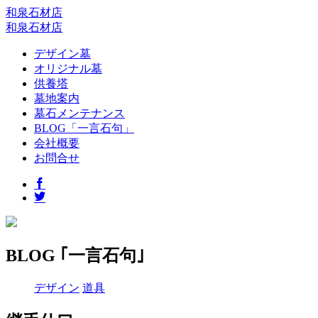
和泉石材店
和泉石材店
デザイン墓
オリジナル墓
供養塔
墓地案内
墓石メンテナンス
BLOG「一言石句」
会社概要
お問合せ
BLOG ｢一言石句｣
デザイン
道具