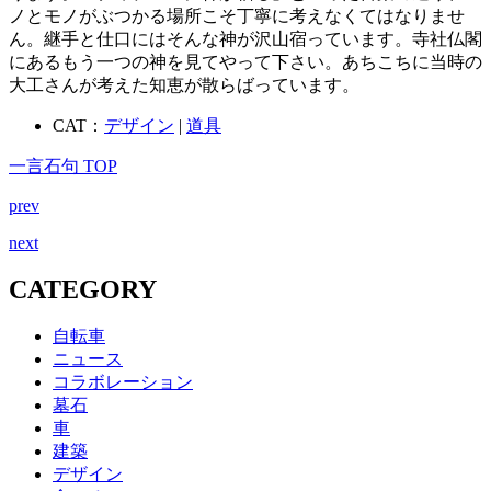
ノとモノがぶつかる場所こそ丁寧に考えなくてはなりませ
ん。継手と仕口にはそんな神が沢山宿っています。寺社仏閣
にあるもう一つの神を見てやって下さい。あちこちに当時の
大工さんが考えた知恵が散らばっています。
CAT：
デザイン
|
道具
一言石句 TOP
prev
next
CATEGORY
自転車
ニュース
コラボレーション
墓石
車
建築
デザイン