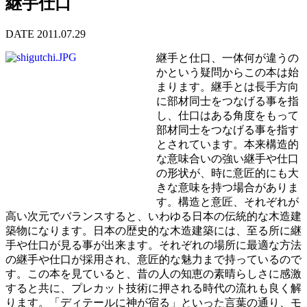
継手仕口
DATE 2011.07.29
継手と仕口、一体何が違うの
かという疑問からこの本は始
まります。継手とは長手方向
に部材同士をつなげる事を指
し、仕口はある角度をもって
部材同士をつなげる事を指す
とされています。本来構造的
な意味合いの強い継手や仕口
の形状が、時に意匠的にも大
きな意味を持つ場合がありま
す。構造と意匠、それぞれが
高い次元でバランスすると、いわゆる日本の伝統的な木造建
築物になります。日本の歴史的な木造建築には、至る所に継
手や仕口が見る事が出来ます。それぞれの場所に最適な方法
の継手や仕口が採用され、意匠的な魅力まで持っているので
す。この本を見ていると、昔の人の知恵の素晴らしさに感激
すると共に、プレカット技術に押される時代の流れも良く解
ります。「ディテールに神が宿る」といった言葉の通り、モ