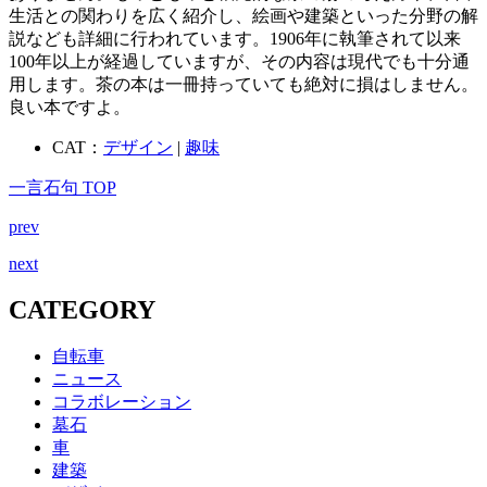
生活との関わりを広く紹介し、絵画や建築といった分野の解
説なども詳細に行われています。1906年に執筆されて以来
100年以上が経過していますが、その内容は現代でも十分通
用します。茶の本は一冊持っていても絶対に損はしません。
良い本ですよ。
CAT：
デザイン
|
趣味
一言石句 TOP
prev
next
CATEGORY
自転車
ニュース
コラボレーション
墓石
車
建築