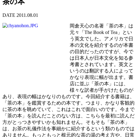
茶の本
DATE 2011.08.01
岡倉天心の名著「茶の本」は
元々「The Book of Tea」とい
う英文でした。アメリカで日
本の文化を紹介するのが本書
の目的だったのですが、今で
は日本人が日本文化を知る参
考書とされています。英文と
いうのは翻訳する人によって
かなり表現に幅が出ます。書
店に並ぶ「茶の本」には、
様々な訳者が手がけたものが
あり、表現の幅はかなりのものです。今回紹介する書籍は、
「茶の本」を鑑賞するための本です。つまり、かなり客観的
に茶の本を眺めていて、これはこれで面白いのです。今まで
「茶の本」を読んだことのない方は、こちらを最初に読んだ
方がとっつきやすいかも知れません。そもそも「茶の本」
は、お茶の礼儀作法を事細かに紹介するという類のものでは
ありません。もっともっと根元的な茶の湯の考え方や、日常