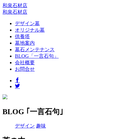
和泉石材店
和泉石材店
デザイン墓
オリジナル墓
供養塔
墓地案内
墓石メンテナンス
BLOG「一言石句」
会社概要
お問合せ
BLOG ｢一言石句｣
デザイン
趣味