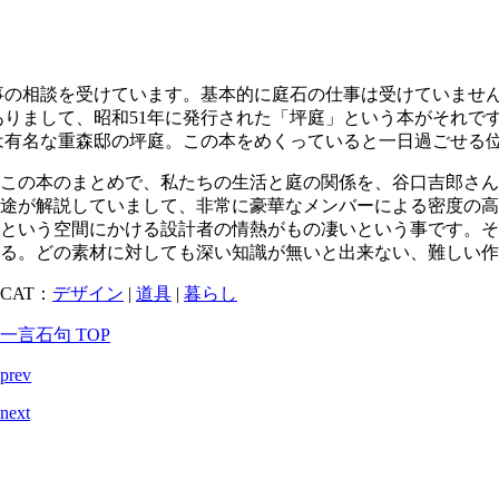
事の相談を受けています。基本的に庭石の仕事は受けていませ
ありまして、昭和51年に発行された「坪庭」という本がそれで
は有名な重森邸の坪庭。この本をめくっていると一日過ごせる
この本のまとめで、私たちの生活と庭の関係を、谷口吉郎さ
途が解説していまして、非常に豪華なメンバーによる密度の
という空間にかける設計者の情熱がもの凄いという事です。
る。どの素材に対しても深い知識が無いと出来ない、難しい作
CAT：
デザイン
|
道具
|
暮らし
一言石句 TOP
prev
next