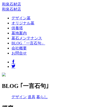
和泉石材店
和泉石材店
デザイン墓
オリジナル墓
供養塔
墓地案内
墓石メンテナンス
BLOG「一言石句」
会社概要
お問合せ
BLOG ｢一言石句｣
デザイン
道具
暮らし