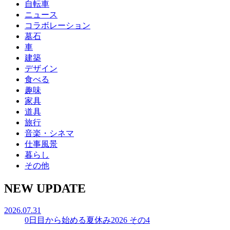
自転車
ニュース
コラボレーション
墓石
車
建築
デザイン
食べる
趣味
家具
道具
旅行
音楽・シネマ
仕事風景
暮らし
その他
NEW UPDATE
2026.07.31
0日目から始める夏休み2026 その4