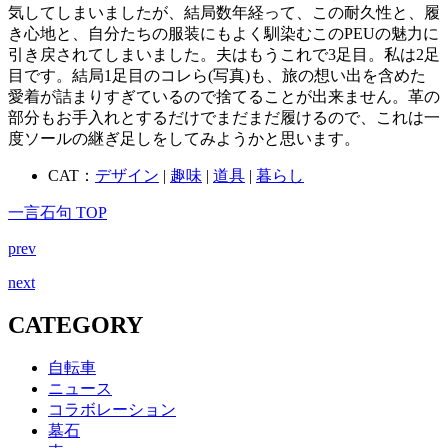
気してしまいましたが、結局数年経って、この耐久性と、履
き心地と、自分たちの服装にもよく馴染むこのPEUの魅力に
引き戻されてしまいました。夫はもうこれで3足目。私は2足
目です。結局1足目のコレら(写真)も、旅の想い出を含めた
愛着が詰まりすぎているので捨てることが出来ません。革の
部分もお手入れとするだけでまだまだ履けるので、これは一
度ソールの継ぎ足しをしてみようかと思います。
CAT：
デザイン
|
趣味
|
道具
|
暮らし
一言石句 TOP
prev
next
CATEGORY
自転車
ニュース
コラボレーション
墓石