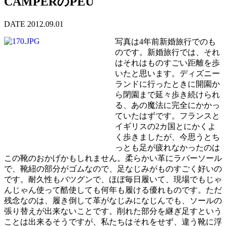
CAMPERのPEU
DATE 2012.09.01
写真は4年前新婚旅行でのも
のです。新婚旅行では、それ
はそれはものすごい距離を歩
いたと思います。ディズニー
ランドに行ったときに開園か
ら閉園まで延々歩き続けられ
る、あの魔法に完全にかかっ
ていたはずです。フランスと
イギリスの2カ国とにかくよ
く歩きましたが、今思うとち
っとも足が疲れなかったのは
この靴のおかげかもしれません。柔らかい革にラバーソール
で、靴紐の部分がゴムなので、足なじみがものすごく好いの
です。耐久性もバツグンで、ほぼ毎日履いて、現場でもじゃ
んじゃん使って酷使しても何年も履ける優れものです。ただ
残念なのは、履き倒して革がなじみになじんでも、ソールの
張り替えが出来ないことです。削れた部分を継ぎ足すという
ことは出来るそうですが、私たちはそれをせず、違う靴に浮