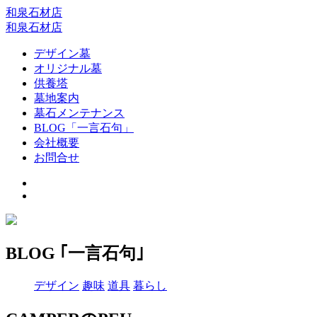
和泉石材店
和泉石材店
デザイン墓
オリジナル墓
供養塔
墓地案内
墓石メンテナンス
BLOG「一言石句」
会社概要
お問合せ
BLOG ｢一言石句｣
デザイン
趣味
道具
暮らし