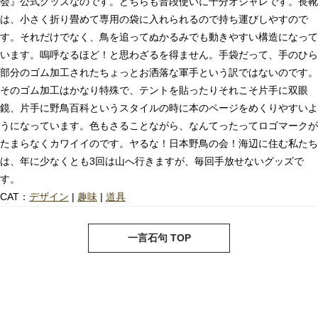
会』公式グッズなのです。どちらも普段使いに十分オシャレです。長靴
は、小さく折り畳めて専用の袋に入れられるので持ち運びしやすので
す。それだけでなく、鳥を追ってぬかるみでも動きやすい構造になって
います。嗚呼なるほど！と思わざるを得ません。手袋だって、手のひら
部分のゴム加工されたちょっとお洒落な軍手という訳ではないのです。
そのゴム加工はかなり特殊で、テントを貼ったりそれこそ片手に双眼
鏡、片手に野鳥百科というスタイルの時に本のページをめくりやすいよ
うになっています。色もさることながら、なんてったってロゴマークが
たまらなくカワイイのです。ヤるな！日本野鳥の会！海辺に住む私たち
は、年に少なくとも3回は山へ行きますが、毎回手放せないグッズで
す。
CAT：
デザイン
|
趣味
|
道具
next
pre
一言石句 TOP