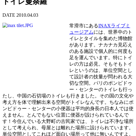
トイレ曼荼羅
DATE 2010.04.03
常滑市にある
INAXライブミ
ュージアム
には、世界中のト
イレとタイルを集めた博物館
があります。ナカナカ見応え
のある施設で個人的に何度も
足を運んでいます。特にトイ
レの方は必見。そもそもトイ
レというのは、単位空間とし
て設計者の技量が問われる大
切な空間。パリのポンピドゥ
ー・センターのトイレも行っ
たし、中国の石切場のトイレも行きました。その国の文化や
考え方を体で理解出来る空間がトイレなんです。ちなみにポ
ンピドゥー・センターの小便器は平均的身長の日本人では使
えません。とんでもない位置に便器が設けられているんで
す！今住んでいる大野町の古民家では、トイレは不浄な場所
として考えられ、母屋とは離れた場所に設けられています。
単位空間としてこれほど面白い場所って他に無いんですよ。