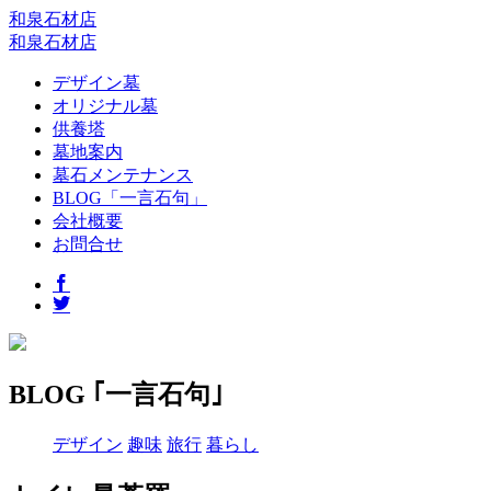
和泉石材店
和泉石材店
デザイン墓
オリジナル墓
供養塔
墓地案内
墓石メンテナンス
BLOG「一言石句」
会社概要
お問合せ
BLOG ｢一言石句｣
デザイン
趣味
旅行
暮らし