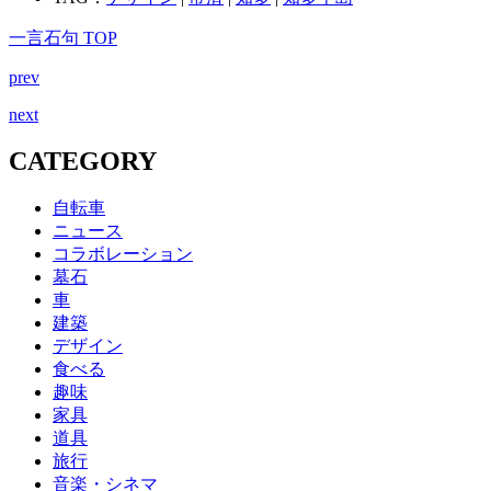
一言石句 TOP
prev
next
CATEGORY
自転車
ニュース
コラボレーション
墓石
車
建築
デザイン
食べる
趣味
家具
道具
旅行
音楽・シネマ