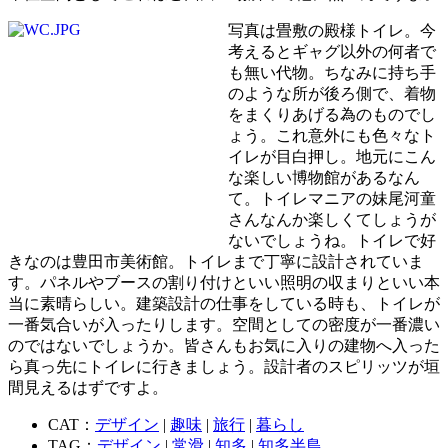
写真は畳敷の殿様トイレ。今
考えるとギャグ以外の何者で
も無い代物。ちなみに持ち手
のような所が後ろ側で、着物
をまくりあげる為のものでし
ょう。これ意外にも色々なト
イレが目白押し。地元にこん
な楽しい博物館があるなん
て。トイレマニアの妹尾河童
さんなんか楽しくてしょうが
ないでしょうね。トイレで好
きなのは豊田市美術館。トイレまで丁寧に設計されていま
す。パネルやブースの割り付けといい照明の収まりといい本
当に素晴らしい。建築設計の仕事をしている時も、トイレが
一番気合いが入ったりします。空間としての密度が一番濃い
のではないでしょうか。皆さんもお気に入りの建物へ入った
ら真っ先にトイレに行きましょう。設計者のスピリッツが垣
間見えるはずですよ。
CAT：
デザイン
|
趣味
|
旅行
|
暮らし
TAG：
デザイン
|
常滑
|
知多
|
知多半島