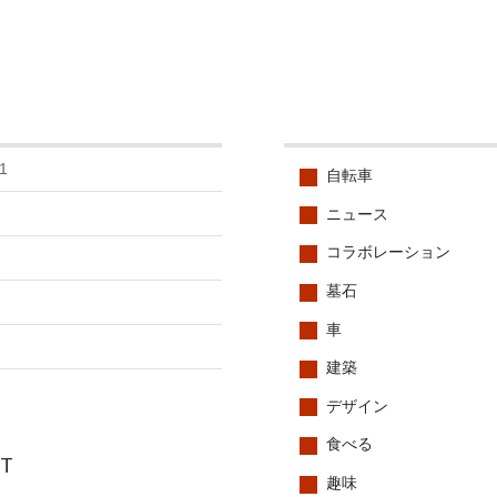
1
自転車
ニュース
コラボレーション
墓石
車
建築
デザイン
食べる
CT
趣味