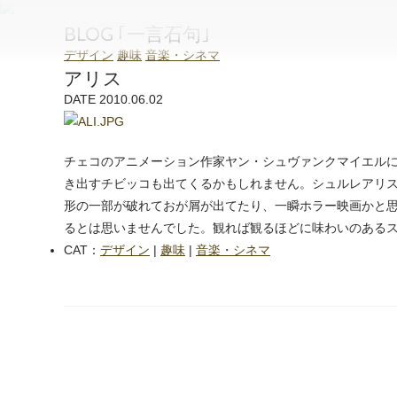
和泉石材店
BLOG ｢一言石句｣
デザイン
趣味
音楽・シネマ
アリス
DATE 2010.06.02
チェコのアニメーション作家ヤン・シュヴァンクマイエル
き出すチビッコも出てくるかもしれません。シュルレアリ
形の一部が破れておが屑が出てたり、一瞬ホラー映画かと
るとは思いませんでした。観れば観るほどに味わいのある
CAT：
デザイン
|
趣味
|
音楽・シネマ
next