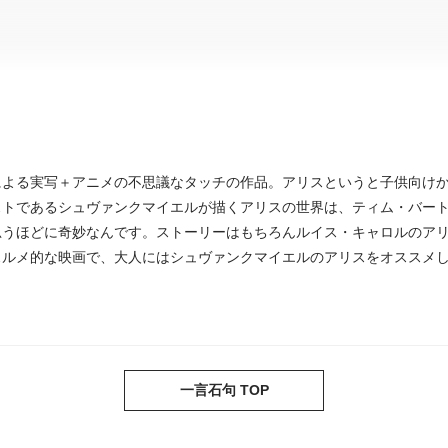
による実写＋アニメの不思議なタッチの作品。アリスというと子供向け
ストであるシュヴァンクマイエルが描くアリスの世界は、ティム・バー
思うほどに奇妙なんです。ストーリーはもちろんルイス・キャロルのア
スルメ的な映画で、大人にはシュヴァンクマイエルのアリスをオススメ
一言石句 TOP