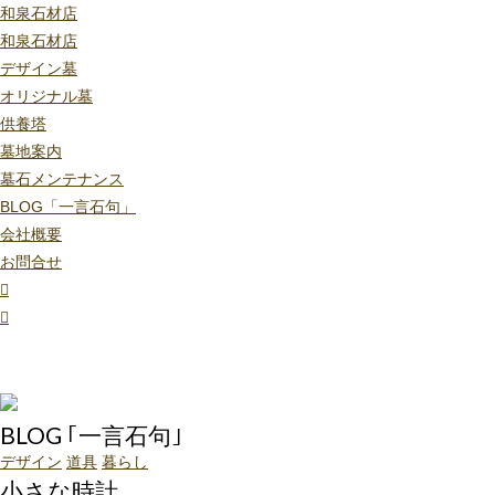
和泉石材店
和泉石材店
デザイン墓
オリジナル墓
供養塔
墓地案内
墓石メンテナンス
BLOG「一言石句」
会社概要
お問合せ
BLOG ｢一言石句｣
デザイン
道具
暮らし
小さな時計