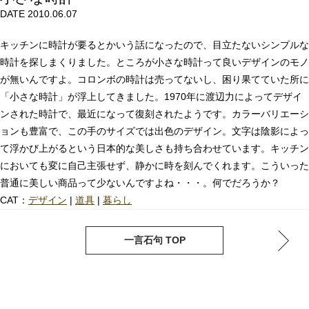
DATE 2010.06.07
キッチンに時計が要るとかいう話になったので、目立たないシンプルな
時計を探しまくりました。ところが小さな時計って良いデザインのモノ
が無いんですよ。コロンボの時計は売ってないし、困り果てていた所に
「小さな時計」が浮上してきました。1970年に渡辺力によってデザイ
ンされた時計で、最近になって復刻されたようです。カラーバリエーシ
ョンも豊富で、この手のサイズでは出色のデザイン。文字は陰影によっ
て浮かび上がるという日本的な美しさも持ち合わせています。キッチン
においても変に自己主張せず、静かに時を刻んでくれます。こういった
普通に美しい商品って少ないんですよね・・・。何でだろうか？
CAT：
デザイン
|
道具
|
暮らし
next
pre
一言石句 TOP