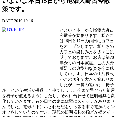
いよいよ本日15日から尾張大野古今散
策です。
DATE 2010.10.16
いよいよ本日から尾張大野古
今散策が始まります。私たち
は16日と17日の両日にカフェ
をオープンします。私たちの
カフェの楽しみ方を少々ご説
明しておきます。お店は築70
年余りの日本家屋。この大野
町辺りの典型的な姿を今に残
しています。日本の生活様式
がこの70年で大きく変わりま
したが、一番の違いは「椅子
座」という生活が浸透した事でしょう。今まで畳だった部屋
を椅子が使えるようにしたり、それに合わせて照明器具も変
化していきます。昔の日本の家には壁にスイッチがありませ
んでした。電球の下に吊された紐を引っ張る事で電源のオン
オフをしていたのですが、現代の照明器具の殆どが壁スイッ