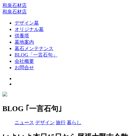
和泉石材店
和泉石材店
デザイン墓
オリジナル墓
供養塔
墓地案内
墓石メンテナンス
BLOG「一言石句」
会社概要
お問合せ
BLOG ｢一言石句｣
ニュース
デザイン
旅行
暮らし