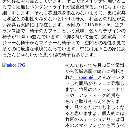
チの存在を前提としています。そこで壁スイッチの無いとこ
ろでも紐無しペンダントライトが設置出来るようにちょいと
細工をします。それも雰囲気を損なわないように。更に家具
も和室との相性を考えないといけません。和室との相性が悪
い家具も実際には存在します。今回の「CHAISE café」はフ
ランス語で「椅子のカフェ」という意味。色々なデザインの
椅子が12脚＋α並んでいます。1脚を除いて全て北欧家具。メ
ジャーな椅子からマイナーな椅子まで、空間との相性を見て
頂くのに最適な環境になっています。中には元々この家にあ
ったんじゃないかと思う程の椅子もあります。
そんでもって先月12日で常滑
から茨城県龍ケ崎市に移転さ
れた
「sonorité」
さんがセレク
トした商品がカフェに登場し
ます。竹尾のステーショナリ
ーや、アンティーク雑貨を
色々と取りそろえておりま
す。見てるだけでも楽しくな
ると思いますよ。個人的には
竹尾のステーショナリーは日
本のスマイソンとでも言うべ