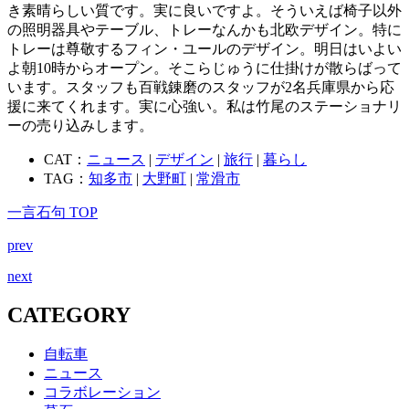
き素晴らしい質です。実に良いですよ。そういえば椅子以外
の照明器具やテーブル、トレーなんかも北欧デザイン。特に
トレーは尊敬するフィン・ユールのデザイン。明日はいよい
よ朝10時からオープン。そこらじゅうに仕掛けが散らばって
います。スタッフも百戦錬磨のスタッフが2名兵庫県から応
援に来てくれます。実に心強い。私は竹尾のステーショナリ
ーの売り込みします。
CAT：
ニュース
|
デザイン
|
旅行
|
暮らし
TAG：
知多市
|
大野町
|
常滑市
一言石句 TOP
prev
next
CATEGORY
自転車
ニュース
コラボレーション