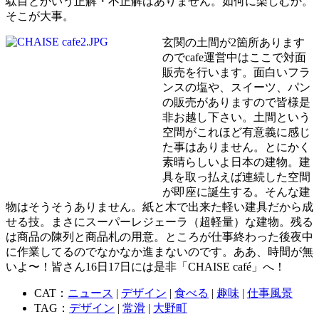
駄目とかいう正解・不正解はありません。如何に楽しむか。
そこが大事。
玄関の土間が2箇所あります
のでcafe運営中はここで対面
販売を行います。面白いフラ
ンスの塩や、スイーツ、パン
の販売がありますので皆様是
非お越し下さい。土間という
空間がこれほど有意義に感じ
た事はありません。とにかく
素晴らしいよ日本の建物。建
具を取っ払えば連続した空間
が即座に誕生する。そんな建
物はそうそうありません。紙と木で出来た軽い建具だから成
せる技。まさにスーパーレジェーラ（超軽量）な建物。残る
は商品の陳列と商品札の用意。ところが仕事終わった後夜中
に作業してるのでなかなか進まないのです。ああ、時間が無
いよ〜！皆さん16日17日には是非「CHAISE café」へ！
CAT：
ニュース
|
デザイン
|
食べる
|
趣味
|
仕事風景
TAG：
デザイン
|
常滑
|
大野町