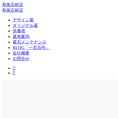
和泉石材店
和泉石材店
デザイン墓
オリジナル墓
供養塔
墓地案内
墓石メンテナンス
BLOG「一言石句」
会社概要
お問合せ