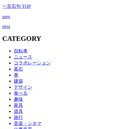
一言石句 TOP
prev
next
CATEGORY
自転車
ニュース
コラボレーション
墓石
車
建築
デザイン
食べる
趣味
家具
道具
旅行
音楽・シネマ