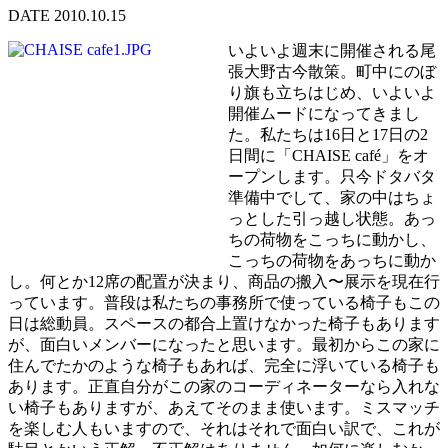
DATE 2010.10.15
いよいよ週末に開催される尾
張大野古今散策。町中にのぼ
り旗も立ちはじめ、いよいよ
開催ムードになってきまし
た。私たちは16日と17日の2
日間に「CHAISE café」をオ
ープンします。只今ドタバタ
準備中でして、家の中はちょ
っとした引っ越し状態。あっ
ちの荷物をこっちに動かし、
こっちの荷物をあっちに動か
し。何とか12席の配置が決まり、商品の搬入〜展示を現在行
っています。普段は私たちの事務所で使っている椅子もこの
日は総動員。スペースの都合上置けなかった椅子もあります
が、面白いメンバーになったと思います。最初からこの家に
住んでたかのような椅子もあれば、完全に浮いている椅子も
あります。正直自分がこの家のコーディネーターなら入れな
い椅子もありますが、あえてそのまま使います。ミスマッチ
を楽しむ人もいますので、それはそれで面白い訳で、これが