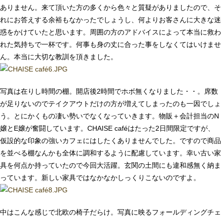
ありません。来て頂いた方の多くから色々と質疑がありましたので、そ
れにお答えする余裕もなかったでしょうし、何よりお客さんに大きな迷
惑をかけていたと思います。周囲の方のアドバイスによって本当に救わ
れた気持ちで一杯です。何事も身の丈に合った事をしなくてはいけませ
ん。本当に大切な教訓を頂きました。
写真は在りし時間の棚。開店後2時間でホボ無くなりました・・。席数
が足りないのでテイクアウトだけの方が増えてしまったのも一因でしょ
う。とにかくもの凄い勢いでなくなっていきます。物販＋会計担当のN
嬢とE嬢が奮闘しています。CHAISE caféはたった2日間限定ですが、
仮設的な印象の強いカフェにはしたくありませんでした。ですので商品
を並べる棚なんかも全体に調和するように配慮しています。幸い古い家
具を何点か持っていたので今回大活躍。玄関の土間にも違和感無く納ま
っています。新しい家具ではなかなかしっくりこないのですよ。
中はこんな感じで北欧の椅子だらけ。写真に映るフォールディングチェ