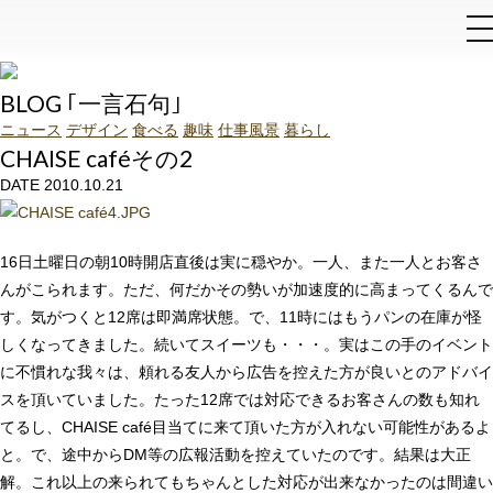
和泉石材店
BLOG ｢一言石句｣
ニュース
デザイン
食べる
趣味
仕事風景
暮らし
CHAISE caféその2
DATE 2010.10.21
16日土曜日の朝10時開店直後は実に穏やか。一人、また一人とお客さ
んがこられます。ただ、何だかその勢いが加速度的に高まってくるんで
す。気がつくと12席は即満席状態。で、11時にはもうパンの在庫が怪
しくなってきました。続いてスイーツも・・・。実はこの手のイベント
に不慣れな我々は、頼れる友人から広告を控えた方が良いとのアドバイ
スを頂いていました。たった12席では対応できるお客さんの数も知れ
てるし、CHAISE café目当てに来て頂いた方が入れない可能性があるよ
と。で、途中からDM等の広報活動を控えていたのです。結果は大正
解。これ以上の来られてもちゃんとした対応が出来なかったのは間違い