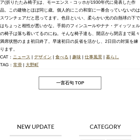
ア(折りたたみ椅子)は、モーエンス・コッホが1930年代に発表した作
品。この建物とほぼ同じ歳。個人的にこの和室に一番合っていないのは
スワンチェアだと思ってます。色目といい、柔らかい光の白熱球の下で
はちょっと相性が悪いかな。手前のフィンユールやナナ・ディッツェル
の椅子は落ち着いてるのにね。そんな椅子達も、開店から閉店まで延々
満席状態のまま初日終了。早速初日の反省を活かし、2日目の対策を練
ります。
CAT：
ニュース
|
デザイン
|
食べる
|
趣味
|
仕事風景
|
暮らし
TAG：
常滑
|
大野町
next
pre
一言石句 TOP
NEW UPDATE
CATEGORY