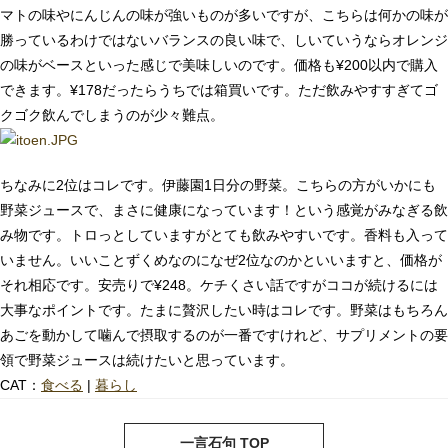
マトの味やにんじんの味が強いものが多いですが、こちらは何かの味が
勝っているわけではないバランスの良い味で、しいていうならオレンジ
の味がベースといった感じで美味しいのです。価格も¥200以内で購入
できます。¥178だったらうちでは箱買いです。ただ飲みやすすぎてゴ
クゴク飲んでしまうのが少々難点。
ちなみに2位はコレです。伊藤園1日分の野菜。こちらの方がいかにも
野菜ジュースで、まさに健康になっています！という感覚がみなぎる飲
み物です。トロっとしていますがとても飲みやすいです。香料も入って
いません。いいことずくめなのになぜ2位なのかといいますと、価格が
それ相応です。安売りで¥248。ケチくさい話ですがココが続けるには
大事なポイントです。たまに贅沢したい時はコレです。野菜はもちろん
あごを動かして噛んで摂取するのが一番ですけれど、サプリメントの要
領で野菜ジュースは続けたいと思っています。
CAT：
食べる
|
暮らし
next
pre
一言石句 TOP