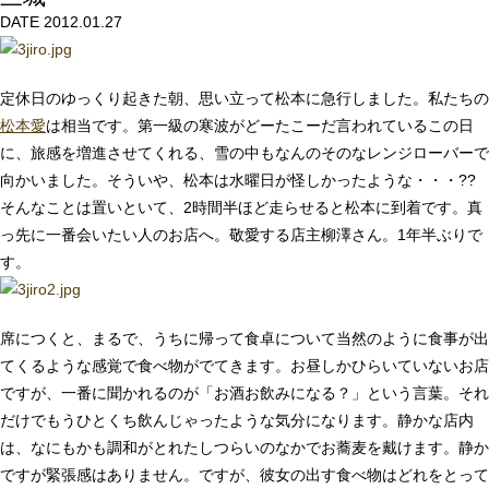
DATE 2012.01.27
定休日のゆっくり起きた朝、思い立って松本に急行しました。私たちの
松本愛
は相当です。第一級の寒波がどーたこーだ言われているこの日
に、旅感を増進させてくれる、雪の中もなんのそのなレンジローバーで
向かいました。そういや、松本は水曜日が怪しかったような・・・??
そんなことは置いといて、2時間半ほど走らせると松本に到着です。真
っ先に一番会いたい人のお店へ。敬愛する店主柳澤さん。1年半ぶりで
す。
席につくと、まるで、うちに帰って食卓について当然のように食事が出
てくるような感覚で食べ物がでてきます。お昼しかひらいていないお店
ですが、一番に聞かれるのが「お酒お飲みになる？」という言葉。それ
だけでもうひとくち飲んじゃったような気分になります。静かな店内
は、なにもかも調和がとれたしつらいのなかでお蕎麦を戴けます。静か
ですが緊張感はありません。ですが、彼女の出す食べ物はどれをとって