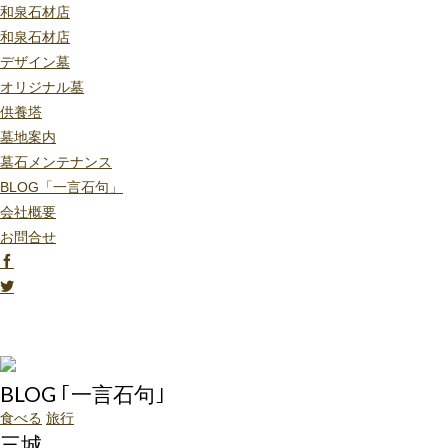
和泉石材店
和泉石材店
デザイン墓
オリジナル墓
供養塔
墓地案内
墓石メンテナンス
BLOG「一言石句」
会社概要
お問合せ
BLOG ｢一言石句｣
食べる
旅行
三城