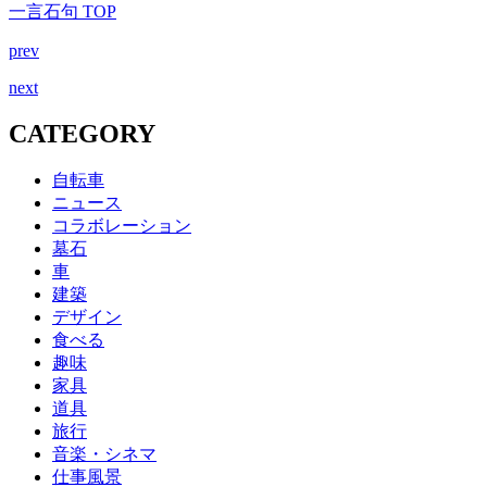
一言石句 TOP
prev
next
CATEGORY
自転車
ニュース
コラボレーション
墓石
車
建築
デザイン
食べる
趣味
家具
道具
旅行
音楽・シネマ
仕事風景