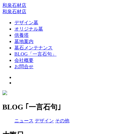
和泉石材店
和泉石材店
デザイン墓
オリジナル墓
供養塔
墓地案内
墓石メンテナンス
BLOG「一言石句」
会社概要
お問合せ
BLOG ｢一言石句｣
ニュース
デザイン
その他