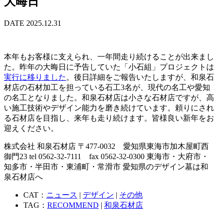
大晦日
DATE 2025.12.31
本年もお客様に支えられ、一年間走り続けることが出来まし
た。昨年の大晦日に予告していた「小石組」プロジェクトは
実行に移りました
。後日詳細をご報告いたしますが、和泉石
材店の石材加工を担っている石工3名が、現代の名工や愛知
の名工となりました。和泉石材店は小さな石材店ですが、高
い施工技術やデザイン能力を磨き続けています。頼りにされ
る石材店を目指し、来年も走り続けます。皆様良い新年をお
迎えください。
株式会社 和泉石材店 〒477-0032 愛知県東海市加木屋町西
御門23 tel 0562-32-7111 fax 0562-32-0300 東海市・大府市・
知多市・半田市・東浦町・常滑市 愛知県のデザイン墓は和
泉石材店へ
CAT：
ニュース
|
デザイン
|
その他
TAG：
RECOMMEND
|
和泉石材店