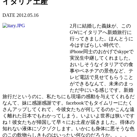
イタリア土産
DATE 2012.05.16
2月に結婚した義妹が、この
GWにイタリアへ新婚旅行に
行ってきました。ほんとうに
今はすばらしい時代で、
iPhone同士のおかげでskypeで
実況生中継してくれました。
おいしそうなイタリアでの食
事やベネチアの景色など、テ
レビ電話で見せてもらうこと
ができるなんて、未来のまっ
ただ中にいる感じです。新婚
旅行だというのに、私たちにも現場の感動を与えてくれるだ
なんて、妹に感謝感謝です。facebookでもタイムリーにたく
さんアップしてくれて、今彼女たちが何してるのかこんな遠
く離れた日本でもわかってしまう。いよいよ世界は狭いです
ね！彼女たちが帰国して早々にお土産が届きました。得体の
知れない液体にゾクゾクします。いかにも身体に悪そうな色
のこの飲物らしきものはいったい何なのだろうか。。。。