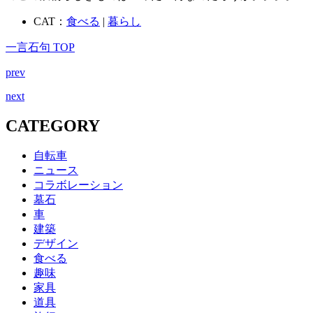
CAT：
食べる
|
暮らし
一言石句 TOP
prev
next
CATEGORY
自転車
ニュース
コラボレーション
墓石
車
建築
デザイン
食べる
趣味
家具
道具