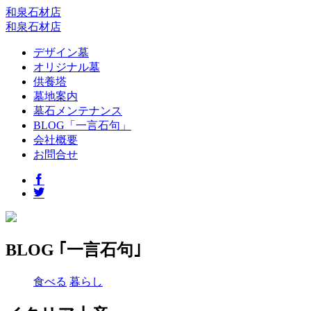
和泉石材店
和泉石材店
デザイン墓
オリジナル墓
供養塔
墓地案内
墓石メンテナンス
BLOG「一言石句」
会社概要
お問合せ
BLOG ｢一言石句｣
食べる
暮らし