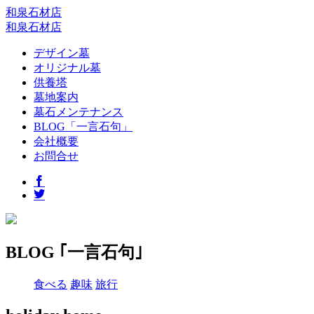
和泉石材店
和泉石材店
デザイン墓
オリジナル墓
供養塔
墓地案内
墓石メンテナンス
BLOG「一言石句」
会社概要
お問合せ
BLOG ｢一言石句｣
食べる
趣味
旅行