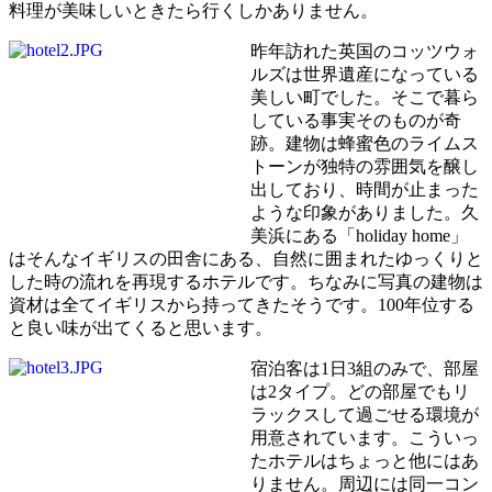
料理が美味しいときたら行くしかありません。
昨年訪れた英国のコッツウォ
ルズは世界遺産になっている
美しい町でした。そこで暮ら
している事実そのものが奇
跡。建物は蜂蜜色のライムス
トーンが独特の雰囲気を醸し
出しており、時間が止まった
ような印象がありました。久
美浜にある「holiday home」
はそんなイギリスの田舎にある、自然に囲まれたゆっくりと
した時の流れを再現するホテルです。ちなみに写真の建物は
資材は全てイギリスから持ってきたそうです。100年位する
と良い味が出てくると思います。
宿泊客は1日3組のみで、部屋
は2タイプ。どの部屋でもリ
ラックスして過ごせる環境が
用意されています。こういっ
たホテルはちょっと他にはあ
りません。周辺には同一コン