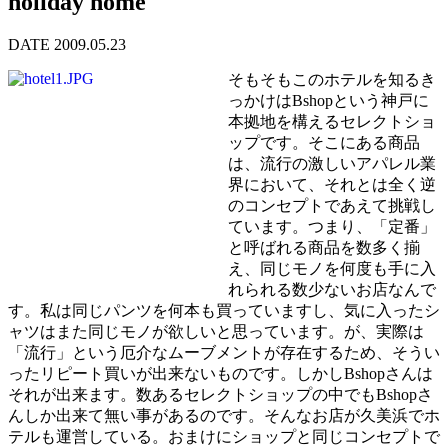
holiday home
DATE 2009.05.23
そもそもこのホテルを知るき
っかけはBshopという神戸に
本拠地を構えるセレクトショ
ップです。そこにある商品
は、流行の激しいアパレル業
界において、それとは全く逆
のコンセプトであえて挑戦し
ています。つまり、「定番」
と呼ばれる商品を数多く揃
え、同じモノを何度も手に入
れられる数少ないお店なんで
す。私は同じパンツを何本も買っていますし、気に入ったシ
ャツはまた同じモノが欲しいと思っています。が、実際は
「流行」という厄介なムーブメントが存在するため、そうい
ったリピート買いが出来ないものです。しかしBshopさんは
それが出来ます。数あるセレクトショップの中でもBshopさ
んしか出来て無い事があるのです。そんなお店が久美浜でホ
テルも運営している。おまけにショップと同じコンセプトで