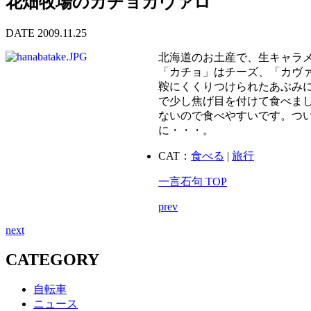
花畑牧場のカチョカヴァロ
DATE 2009.11.25
北海道のお土産で、生キャラ
「カチョ」はチーズ、「カヴ
鞍にくくりつけられたあぶみ
で少し焦げ目を付けて食べま
ないので食べやすいです。つ
に・・・。
CAT：
食べる
|
旅行
一言石句 TOP
prev
next
CATEGORY
自転車
ニュース