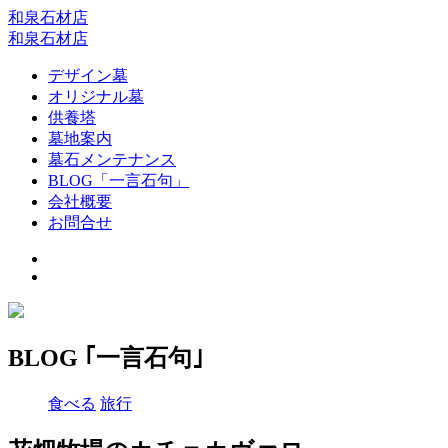
和泉石材店
和泉石材店
デザイン墓
オリジナル墓
供養塔
墓地案内
墓石メンテナンス
BLOG「一言石句」
会社概要
お問合せ
BLOG ｢一言石句｣
食べる
旅行