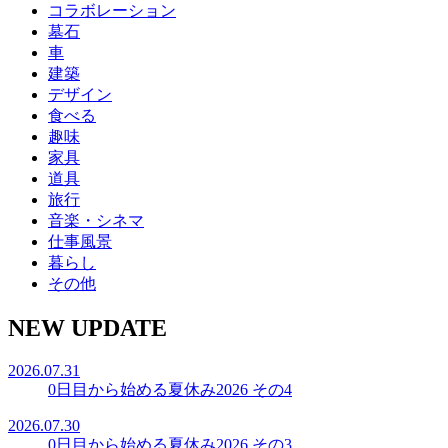
コラボレーション
墓石
車
建築
デザイン
食べる
趣味
家具
道具
旅行
音楽・シネマ
仕事風景
暮らし
その他
NEW UPDATE
2026.07.31
0日目から始める夏休み2026 その4
2026.07.30
0日目から始める夏休み2026 その3