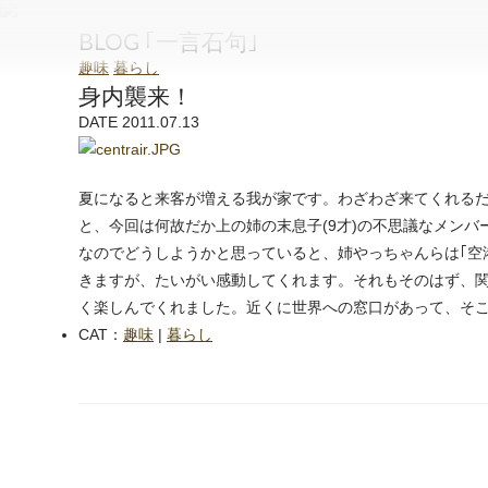
和泉石材店
BLOG ｢一言石句｣
趣味
暮らし
身内襲来！
DATE 2011.07.13
夏になると来客が増える我が家です。わざわざ来てくれる
と、今回は何故だか上の姉の末息子(9才)の不思議なメン
なのでどうしようかと思っていると、姉やっちゃんらは｢空
きますが、たいがい感動してくれます。それもそのはず、
く楽しんでくれました。近くに世界への窓口があって、そ
CAT：
趣味
|
暮らし
next