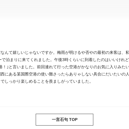
だなんて嬉しいじゃないですか。梅雨が明けるや否やの最初の来客は、
バーで泊まりに来てくれました。午後3時くらいに到着したのはいいけれ
港！｣と言いました。前回連れて行った空港がかなりのお気に入りみた
関西にある某国際空港の使い難さったらありゃしない具合にだいたいの
こでしっかり楽しめることを羨ましがっていました。
一言石句 TOP