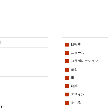
1
自転車
ニュース
コラボレーション
墓石
車
建築
デザイン
食べる
CT