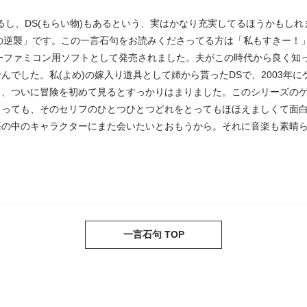
)もあるし、DS(もらい物)もあるという、実はかなり充実してるほうかも
グの逆襲」です。この一言石句をお読みくださってる方は「私もすきー！
ーパーファミコン用ソフトとして発売されました。夫がこの時代から良く
でした。私(よめ)の嫁入り道具として姉から貰ったDSで、2003年
り、ついに冒険を初めて見るとすっかりはまりました。このシリーズの
とっても、そのセリフのひとつひとつどれをとってもほほえましくて面
の中のキャラクターにまた会いたいとおもうから。それに音楽も素晴らし
一言石句 TOP