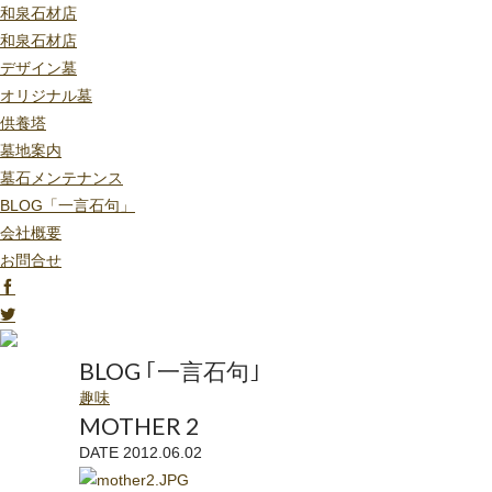
和泉石材店
和泉石材店
デザイン墓
オリジナル墓
供養塔
墓地案内
墓石メンテナンス
BLOG「一言石句」
会社概要
お問合せ
BLOG ｢一言石句｣
趣味
MOTHER 2
DATE 2012.06.02