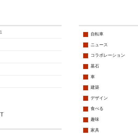
1
自転車
ニュース
コラボレーション
墓石
車
建築
デザイン
食べる
CT
趣味
家具