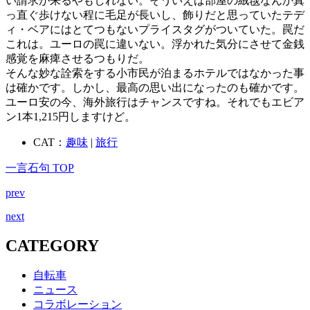
い請求が来るやもしれない。そういえば部屋の絨毯なんか真
っ直ぐ歩けない程に毛足が長いし、飾りだと思っていたテデ
ィ・ベアにはとてつもないプライスタグがついていた。罠だ
これは。ユーロの罠に違いない。浮かれた気分にさせて金銭
感覚を麻痺させるつもりだ。
そんな妙な詮索をする小市民が泊まるホテルではなかった事
は確かです。しかし、最高の思い出になったのも確かです。
ユーロ安の今、海外旅行はチャンスですね。それでもエビア
ン1本1,215円しますけど。
CAT：
趣味
|
旅行
一言石句 TOP
prev
next
CATEGORY
自転車
ニュース
コラボレーション