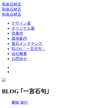
和泉石材店
和泉石材店
和泉石材店
デザイン墓
オリジナル墓
供養塔
墓地案内
墓石メンテナンス
BLOG「一言石句」
会社概要
お問合せ
BLOG ｢一言石句｣
趣味
旅行