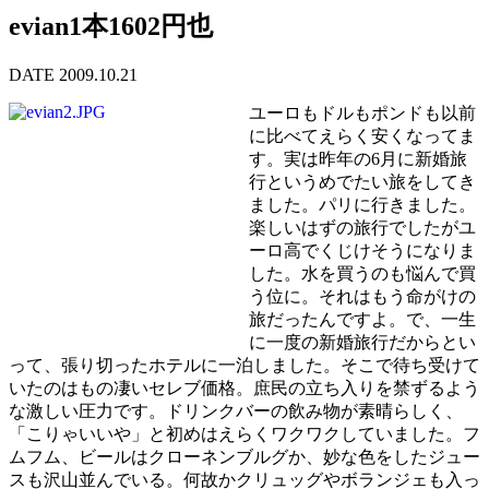
evian1本1602円也
DATE 2009.10.21
ユーロもドルもポンドも以前
に比べてえらく安くなってま
す。実は昨年の6月に新婚旅
行というめでたい旅をしてき
ました。パリに行きました。
楽しいはずの旅行でしたがユ
ーロ高でくじけそうになりま
した。水を買うのも悩んで買
う位に。それはもう命がけの
旅だったんですよ。で、一生
に一度の新婚旅行だからとい
って、張り切ったホテルに一泊しました。そこで待ち受けて
いたのはもの凄いセレブ価格。庶民の立ち入りを禁ずるよう
な激しい圧力です。ドリンクバーの飲み物が素晴らしく、
「こりゃいいや」と初めはえらくワクワクしていました。フ
ムフム、ビールはクローネンブルグか、妙な色をしたジュー
スも沢山並んでいる。何故かクリュッグやボランジェも入っ