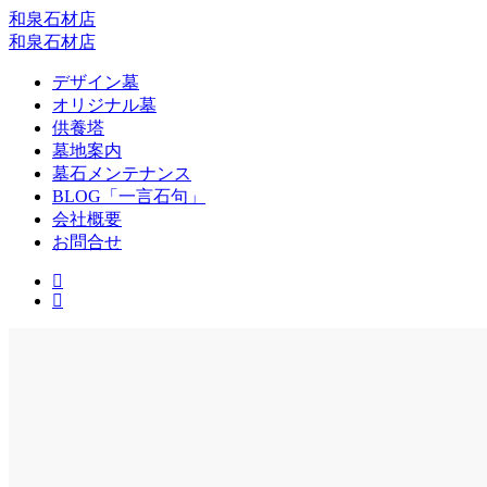
和泉石材店
和泉石材店
デザイン墓
オリジナル墓
供養塔
墓地案内
墓石メンテナンス
BLOG「一言石句」
会社概要
お問合せ