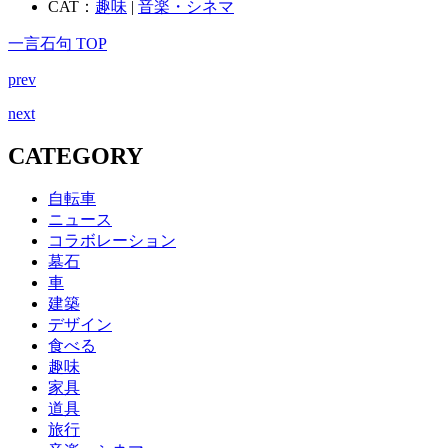
CAT：
趣味
|
音楽・シネマ
一言石句 TOP
prev
next
CATEGORY
自転車
ニュース
コラボレーション
墓石
車
建築
デザイン
食べる
趣味
家具
道具
旅行