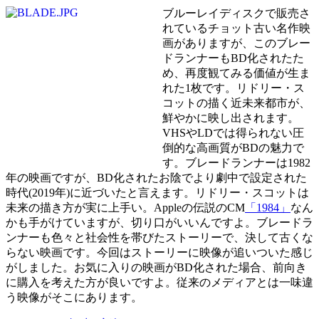
ブルーレイディスクで販売さ
れているチョット古い名作映
画がありますが、このブレー
ドランナーもBD化されたた
め、再度観てみる価値が生ま
れた1枚です。リドリー・ス
コットの描く近未来都市が、
鮮やかに映し出されます。
VHSやLDでは得られない圧
倒的な高画質がBDの魅力で
す。ブレードランナーは1982
年の映画ですが、BD化されたお陰でより劇中で設定された
時代(2019年)に近づいたと言えます。リドリー・スコットは
未来の描き方が実に上手い。Appleの伝説のCM
「1984」
なん
かも手がけていますが、切り口がいいんですよ。ブレードラ
ンナーも色々と社会性を帯びたストーリーで、決して古くな
らない映画です。今回はストーリーに映像が追いついた感じ
がしました。お気に入りの映画がBD化された場合、前向き
に購入を考えた方が良いですよ。従来のメディアとは一味違
う映像がそこにあります。