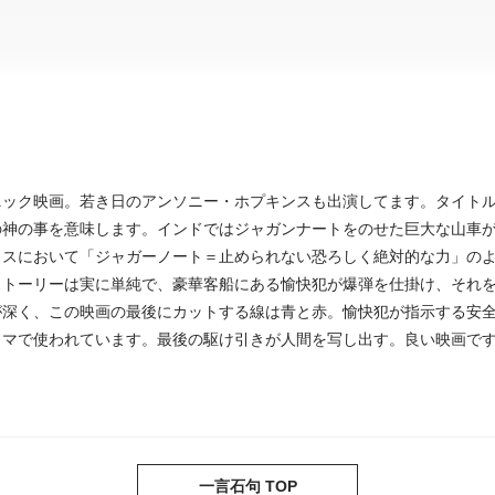
ニック映画。若き日のアンソニー・ホプキンスも出演してます。タイト
の神の事を意味します。インドではジャガンナートをのせた巨大な山車
リスにおいて「ジャガーノート＝止められない恐ろしく絶対的な力」の
ストーリーは実に単純で、豪華客船にある愉快犯が爆弾を仕掛け、それ
が深く、この映画の最後にカットする線は青と赤。愉快犯が指示する安
ラマで使われています。最後の駆け引きが人間を写し出す。良い映画で
一言石句 TOP