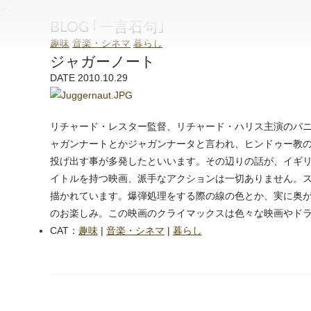
和泉石材店
BLOG ｢一言石句｣
趣味
音楽・シネマ
暮らし
ジャガーノート
DATE 2010.10.29
リチャード・レスター監督、リチャード・ハリス主演のパ
ャガンナートとかジャガンナータと言われ、ヒンドゥー教
投げ出す事が多発したといいます。その辺りの話が、イギ
イトルを持つ映画、派手なアクションは一切ありません。
描かれています。爆弾処理をする際の線の色とか、実に奥
のお楽しみ。この映画のクライマックスは色々な映画やド
CAT：
趣味
|
音楽・シネマ
|
暮らし
next