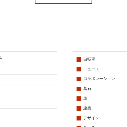
1
自転車
ニュース
コラボレーション
墓石
車
建築
デザイン