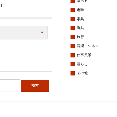
食べる
CT
趣味
家具
道具
旅行
音楽・シネマ
仕事風景
暮らし
その他