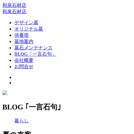
和泉石材店
和泉石材店
デザイン墓
オリジナル墓
供養塔
墓地案内
墓石メンテナンス
BLOG「一言石句」
会社概要
お問合せ
BLOG ｢一言石句｣
暮らし