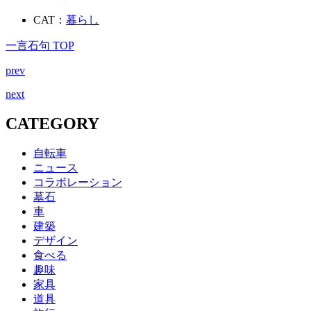
CAT：
暮らし
一言石句 TOP
prev
next
CATEGORY
自転車
ニュース
コラボレーション
墓石
車
建築
デザイン
食べる
趣味
家具
道具