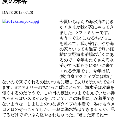
夏の来客
DATE 2012.07.28
今夏いちばんの海水浴のおき
ゃくさまが我が家にやってき
ました。Sファミリーです。
もうすぐ2才になるちびっこ
を連れて。我が家は、やや海
の家といっても過言で無い距
離に大野海水浴場の近くにあ
るので、今年もたくさん海水
浴がてら私たちに会いに来て
くれる予定です。今年は私
(嫁)自身アクティブには動け
ないので来てくれるのはいつもに増してありがたいのであり
ます。SファミリーのちびっこI君にとって、海水浴は皮膚を
強くするのだそうで、この日の彼はいつまでも見ていたい赤
ちゃんっぽいスタイルをしていて、この時期にしか着用でき
ないような、しましまのつなぎタイプの水着で、私はもうメ
ロメロのぞっこんでした。一緒に海水浴はできませんが、見
てるだけでずいぶん癒やされちゃった。I君また来てねー！