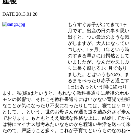
産後
DATE 2013.01.20
もうすぐ赤子が出てきて1ヶ
月です。出産の日の事を思い
出すと、つい最近のような気
がしますが、大人になってい
つしか、1ヶ月、1年という時
のすぎる早さには愕然として
いましたが、なんだか久しぶ
りに長く感じる1ヶ月であり
ました。とはいうものの、ま
るまるべったり赤子と過ごす
1日はあっという間に終わり
ます。私(嫁)はというと、もれなく教科書通りに産後のホル
モンの影響で、それこそ教科書通りにはいかない育児で些細
なことが気になったり不安になったりしては、寝てはケロリ
として、、という、世のお母さんが通る道を踏み外さず歩ん
でおります。もともとええ加減な性格な上に、結婚してから
は特にマイナス思考みたいなものから程遠い生活を送って来
たので、戸惑うこと多々。これが子育てというものなのね〜