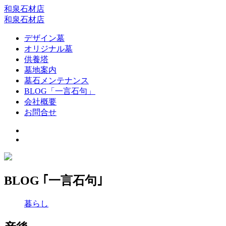
和泉石材店
和泉石材店
デザイン墓
オリジナル墓
供養塔
墓地案内
墓石メンテナンス
BLOG「一言石句」
会社概要
お問合せ
BLOG ｢一言石句｣
暮らし