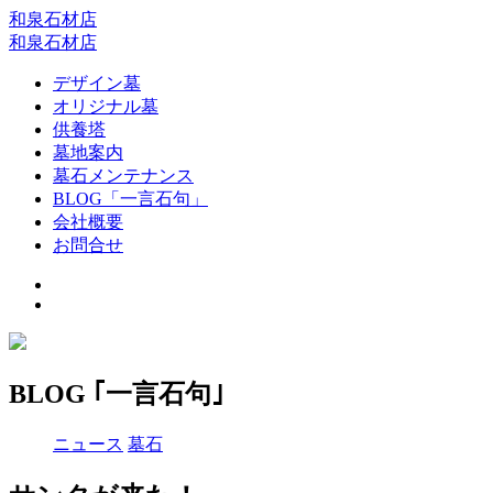
和泉石材店
和泉石材店
デザイン墓
オリジナル墓
供養塔
墓地案内
墓石メンテナンス
BLOG「一言石句」
会社概要
お問合せ
BLOG ｢一言石句｣
ニュース
墓石