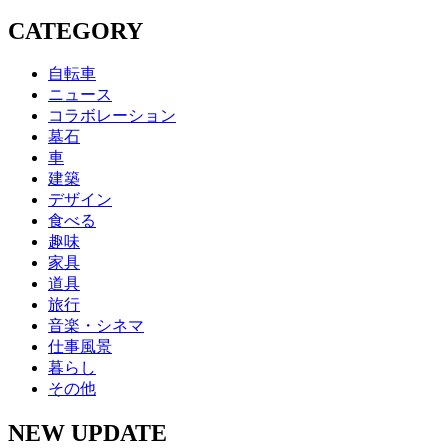
CATEGORY
自転車
ニュース
コラボレーション
墓石
車
建築
デザイン
食べる
趣味
家具
道具
旅行
音楽・シネマ
仕事風景
暮らし
その他
NEW UPDATE