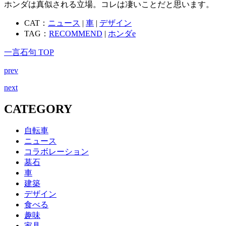
ホンダは真似される立場。コレは凄いことだと思います。
CAT：
ニュース
|
車
|
デザイン
TAG：
RECOMMEND
|
ホンダe
一言石句 TOP
prev
next
CATEGORY
自転車
ニュース
コラボレーション
墓石
車
建築
デザイン
食べる
趣味
家具