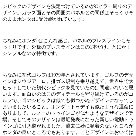
シビックのデザインを決定づけているのがCピラー周りのデ
ザイン。ガラス面とその周囲のパネルとの関係はそっくりそ
のままホンダeに受け継がれています。
ちなみにホンダeはこんな感じ。パネルのプレスラインもそ
っくりです。外板のプレスラインはこの1本だけ。とにかく
シンプルなのが特徴です。
ちなみに初代ゴルフは1979年とされています。ゴルフのデザ
インはジウジアーロ。排ガス規制を乗り越えて、世界中で大
ヒットしていた初代シビックを見ていたのは間違いないと思
います。面白いのはこのディテールを守り続けているのがゴ
ルフで、当のシビックは似ても似つかぬデザインになってし
まいましたいること。ホンダ・トゥデイも似たような運命に
ありまして、ルノーのトゥインゴが似たようなデザインで登
場。そしてそのデザインは最近発表になった新しい電動トゥ
インゴに引き継がれました。過去に妙に頓着のないところが
ホンダの良いところでもあります。ことデザインにおいては