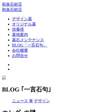
和泉石材店
和泉石材店
デザイン墓
オリジナル墓
供養塔
墓地案内
墓石メンテナンス
BLOG「一言石句」
会社概要
お問合せ
BLOG ｢一言石句｣
ニュース
車
デザイン