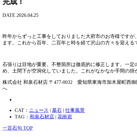
完成！
DATE 2026.04.25
昨年からずっと工事をしておりました大府市のお寺様ですが
ます。これから百年、二百年と時を経て沢山の方々を迎える
石張りは目地が重要。不整箇所は徹底的に修正します。一定
め、土間下が空洞化していました。これがなかなか手間の掛
株式会社 和泉石材店 〒477-0032 愛知県東海市加木屋町西御門23
へ
CAT：
ニュース
|
墓石
|
仕事風景
TAG：
和泉石材店
|
花崗岩
一言石句 TOP