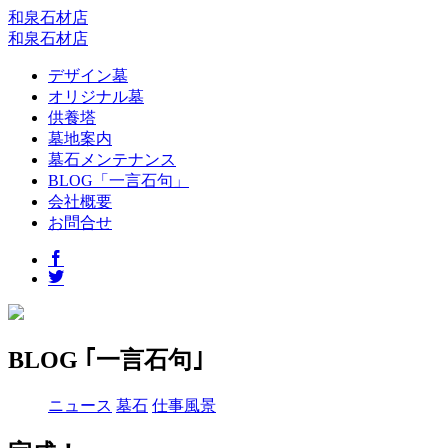
和泉石材店
和泉石材店
デザイン墓
オリジナル墓
供養塔
墓地案内
墓石メンテナンス
BLOG「一言石句」
会社概要
お問合せ
BLOG ｢一言石句｣
ニュース
墓石
仕事風景