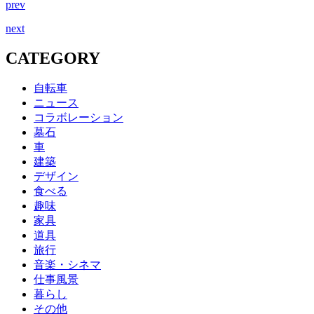
prev
next
CATEGORY
自転車
ニュース
コラボレーション
墓石
車
建築
デザイン
食べる
趣味
家具
道具
旅行
音楽・シネマ
仕事風景
暮らし
その他