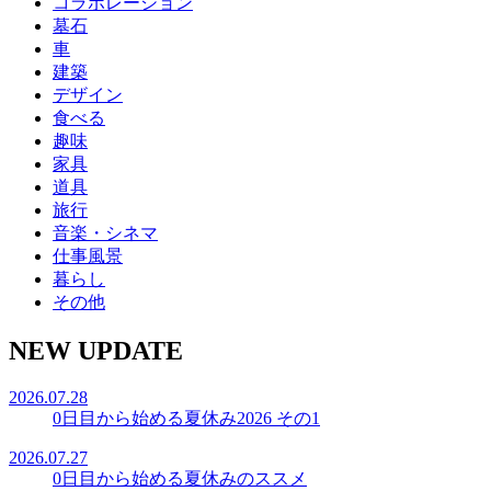
コラボレーション
墓石
車
建築
デザイン
食べる
趣味
家具
道具
旅行
音楽・シネマ
仕事風景
暮らし
その他
NEW UPDATE
2026.07.28
0日目から始める夏休み2026 その1
2026.07.27
0日目から始める夏休みのススメ