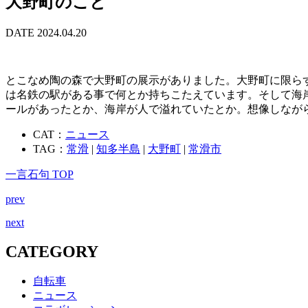
大野町のこと
DATE 2024.04.20
とこなめ陶の森で大野町の展示がありました。大野町に限ら
は名鉄の駅がある事で何とか持ちこたえています。そして海
ールがあったとか、海岸が人で溢れていたとか。想像しなが
CAT：
ニュース
TAG：
常滑
|
知多半島
|
大野町
|
常滑市
一言石句 TOP
prev
next
CATEGORY
自転車
ニュース