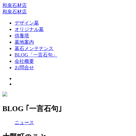
和泉石材店
和泉石材店
デザイン墓
オリジナル墓
供養塔
墓地案内
墓石メンテナンス
BLOG「一言石句」
会社概要
お問合せ
BLOG ｢一言石句｣
ニュース