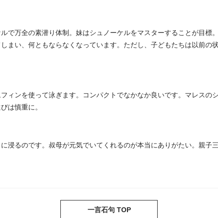
ルで万全の素潜り体制。妹はシュノーケルをマスターすることが目標。ち
てしまい、何ともならなくなっています。ただし、子どもたちは以前の
ムフィンを使って泳ぎます。コンパクトでなかなか良いです。マレスの
選びは慎重に。
出に浸るのです。叔母が元気でいてくれるのが本当にありがたい。親子
一言石句 TOP