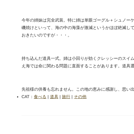
今年の姉妹は完全武装。特に姉は単眼ゴーグル＋シュノーケ
磯焼けといって、海の中の海藻が激減というかほぼ絶滅し
おきたいのですが・・・。
持ち込んだ道具一式。姉は小回りが効くクレッシーのスイ
え海では命に関わる問題に直面することがあります。道具
先祖様の供養も忘れません。この地の恵みに感謝し、思い
CAT：
食べる
|
道具
|
旅行
|
その他
next