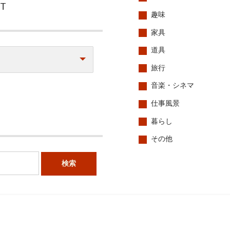
CT
趣味
家具
道具
旅行
音楽・シネマ
仕事風景
暮らし
その他