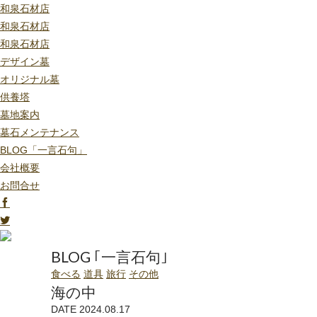
和泉石材店
和泉石材店
和泉石材店
デザイン墓
オリジナル墓
供養塔
墓地案内
墓石メンテナンス
BLOG「一言石句」
会社概要
お問合せ
BLOG ｢一言石句｣
食べる
道具
旅行
その他
海の中
DATE 2024.08.17