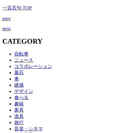
一言石句 TOP
prev
next
CATEGORY
自転車
ニュース
コラボレーション
墓石
車
建築
デザイン
食べる
趣味
家具
道具
旅行
音楽・シネマ