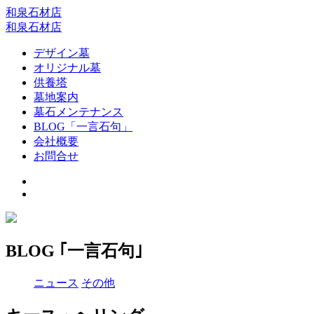
和泉石材店
和泉石材店
デザイン墓
オリジナル墓
供養塔
墓地案内
墓石メンテナンス
BLOG「一言石句」
会社概要
お問合せ
BLOG ｢一言石句｣
ニュース
その他