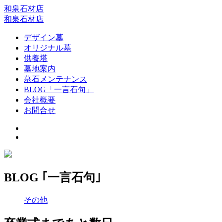
和泉石材店
和泉石材店
デザイン墓
オリジナル墓
供養塔
墓地案内
墓石メンテナンス
BLOG「一言石句」
会社概要
お問合せ
BLOG ｢一言石句｣
その他