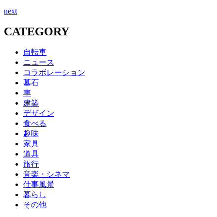
next
CATEGORY
自転車
ニュース
コラボレーション
墓石
車
建築
デザイン
食べる
趣味
家具
道具
旅行
音楽・シネマ
仕事風景
暮らし
その他