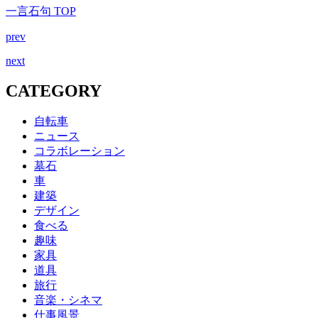
一言石句 TOP
prev
next
CATEGORY
自転車
ニュース
コラボレーション
墓石
車
建築
デザイン
食べる
趣味
家具
道具
旅行
音楽・シネマ
仕事風景