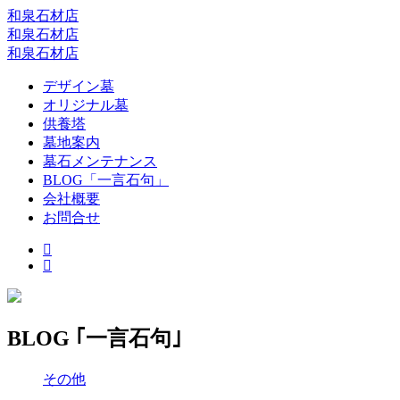
和泉石材店
和泉石材店
和泉石材店
デザイン墓
オリジナル墓
供養塔
墓地案内
墓石メンテナンス
BLOG「一言石句」
会社概要
お問合せ
BLOG ｢一言石句｣
その他