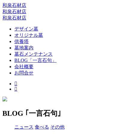
和泉石材店
和泉石材店
和泉石材店
デザイン墓
オリジナル墓
供養塔
墓地案内
墓石メンテナンス
BLOG「一言石句」
会社概要
お問合せ
BLOG ｢一言石句｣
ニュース
食べる
その他