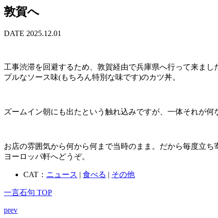
敦賀へ
DATE 2025.12.01
工事渋滞を回避するため、敦賀経由で兵庫県へ行って来まし
プルなソース味(もちろん特別な味です)のカツ丼。
ズームイン朝にも出たという触れ込みですが、一体それが何
お店の雰囲気から何から何まで当時のまま。だから毎度立ち
ヨーロッパ軒へどうぞ。
CAT：
ニュース
|
食べる
|
その他
一言石句 TOP
prev