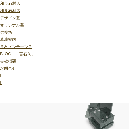
和泉石材店
和泉石材店
デザイン墓
オリジナル墓
供養塔
墓地案内
墓石メンテナンス
BLOG「一言石句」
会社概要
お問合せ