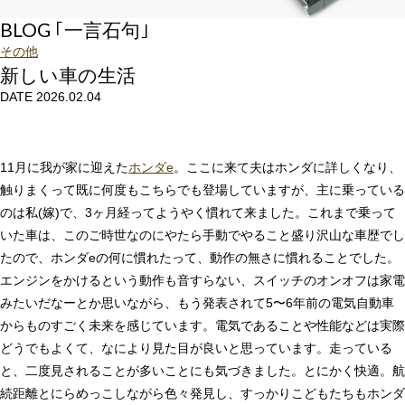
BLOG ｢一言石句｣
その他
新しい車の生活
DATE 2026.02.04
11月に我が家に迎えた
ホンダe
。ここに来て夫はホンダに詳しくなり、
触りまくって既に何度もこちらでも登場していますが、主に乗っている
のは私(嫁)で、3ヶ月経ってようやく慣れて来ました。これまで乗って
いた車は、このご時世なのにやたら手動でやること盛り沢山な車歴でし
たので、ホンダeの何に慣れたって、動作の無さに慣れることでした。
エンジンをかけるという動作も音すらない、スイッチのオンオフは家電
みたいだなーとか思いながら、もう発表されて5〜6年前の電気自動車
からものすごく未来を感じています。電気であることや性能などは実際
どうでもよくて、なにより見た目が良いと思っています。走っている
と、二度見されることが多いことにも気づきました。とにかく快適。航
続距離とにらめっこしながら色々発見し、すっかりこどもたちもホンダ