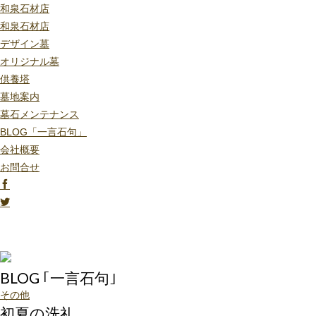
和泉石材店
和泉石材店
デザイン墓
オリジナル墓
供養塔
墓地案内
墓石メンテナンス
BLOG「一言石句」
会社概要
お問合せ
BLOG ｢一言石句｣
その他
初夏の洗礼