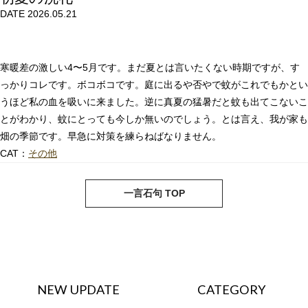
DATE 2026.05.21
寒暖差の激しい4〜5月です。まだ夏とは言いたくない時期ですが、す
っかりコレです。ボコボコです。庭に出るや否やで蚊がこれでもかとい
うほど私の血を吸いに来ました。逆に真夏の猛暑だと蚊も出てこないこ
とがわかり、蚊にとっても今しか無いのでしょう。とは言え、我が家も
畑の季節です。早急に対策を練らねばなりません。
CAT：
その他
next
pre
一言石句 TOP
NEW UPDATE
CATEGORY