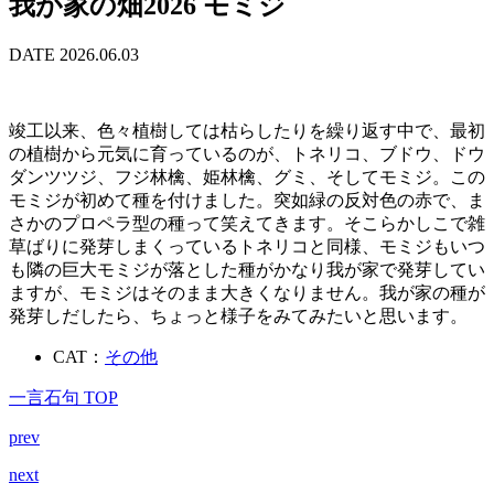
我が家の畑2026 モミジ
DATE 2026.06.03
竣工以来、色々植樹しては枯らしたりを繰り返す中で、最初
の植樹から元気に育っているのが、トネリコ、ブドウ、ドウ
ダンツツジ、フジ林檎、姫林檎、グミ、そしてモミジ。この
モミジが初めて種を付けました。突如緑の反対色の赤で、ま
さかのプロペラ型の種って笑えてきます。そこらかしこで雑
草ばりに発芽しまくっているトネリコと同様、モミジもいつ
も隣の巨大モミジが落とした種がかなり我が家で発芽してい
ますが、モミジはそのまま大きくなりません。我が家の種が
発芽しだしたら、ちょっと様子をみてみたいと思います。
CAT：
その他
一言石句 TOP
prev
next