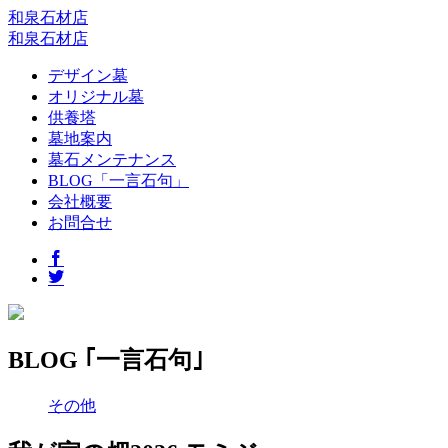
和泉石材店
和泉石材店
デザイン墓
オリジナル墓
供養塔
墓地案内
墓石メンテナンス
BLOG「一言石句」
会社概要
お問合せ
BLOG ｢一言石句｣
その他