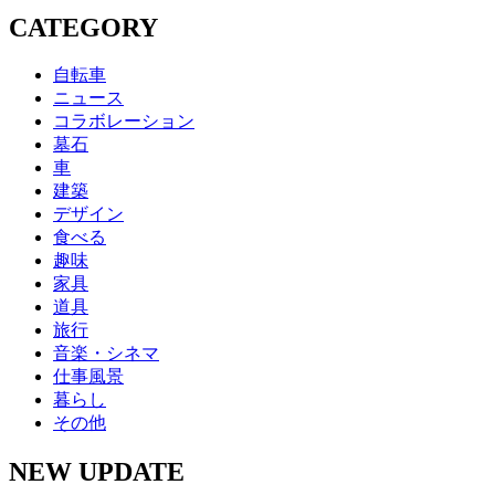
CATEGORY
自転車
ニュース
コラボレーション
墓石
車
建築
デザイン
食べる
趣味
家具
道具
旅行
音楽・シネマ
仕事風景
暮らし
その他
NEW UPDATE