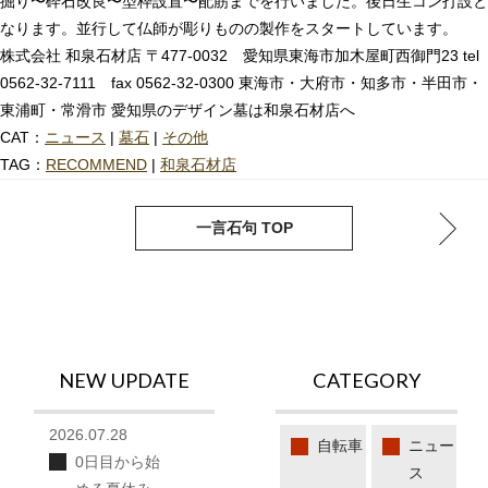
掘り〜砕石改良〜型枠設置〜配筋までを行いました。後日生コン打設と
なります。並行して仏師が彫りものの製作をスタートしています。
株式会社 和泉石材店 〒477-0032 愛知県東海市加木屋町西御門23 tel
0562-32-7111 fax 0562-32-0300 東海市・大府市・知多市・半田市・
東浦町・常滑市 愛知県のデザイン墓は和泉石材店へ
CAT：
ニュース
|
墓石
|
その他
TAG：
RECOMMEND
|
和泉石材店
next
pre
一言石句 TOP
NEW UPDATE
CATEGORY
2026.07.28
自転車
ニュー
0日目から始
ス